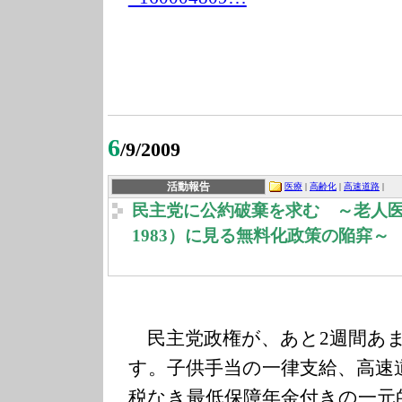
6
/9/2009
活動報告
医療
|
高齢化
|
高速道路
|
民主党に公約破棄を求む ～老人医療
1983）に見る無料化政策の陥穽～
民主党政権が、あと2週間あ
す。子供手当の一律支給、高速
税なき最低保障年金付きの一元