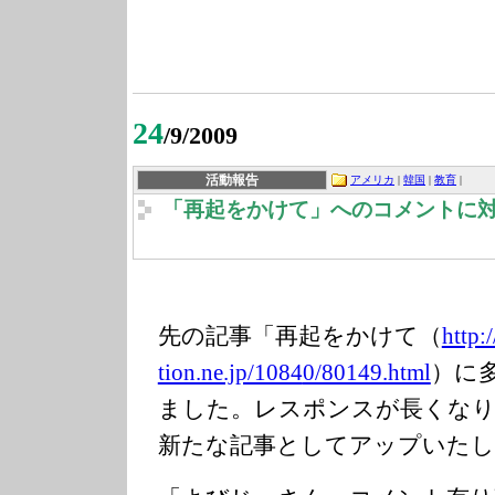
24
/9/2009
活動報告
アメリカ
|
韓国
|
教育
|
「再起をかけて」へのコメントに
先の記事「再起をかけて（
http:
tion.ne.jp/1084
0/80149.html
）に
ました。レスポンスが長くな
新たな記事としてアップいたし