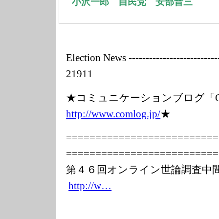
小沢一郎 自民党 安部晋三
Election News ---------------
----------
21911
★コミュニケーションブログ「C
http://www.coml
og.jp/
★
===============
===========
===============
===========
第４６回オンライン世論調査中
http://w…