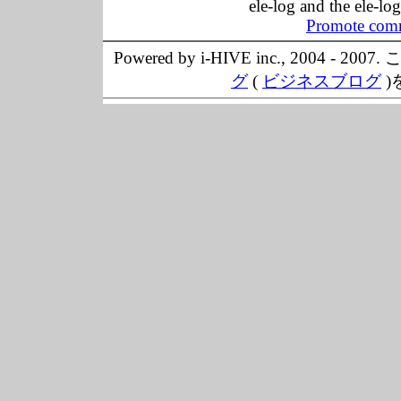
ele-log and the ele-lo
Promote comm
Powered by i-HIVE inc., 20
グ
(
ビジネスブログ
)