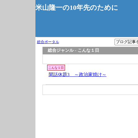
米山隆一の10年先のために
総合ポータル
総合ジャンル - こんな１日
こんな１日
閑話休題3 ～政治家焼け～