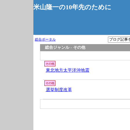
米山隆一の10年先のために
総合ポータル
総合ジャンル - その他
その他
東北地方太平洋沖地震
その他
選挙制度改革