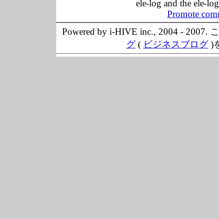
ele-log and the ele-lo
Promote comm
Powered by i-HIVE inc., 20
グ
(
ビジネスブログ
)