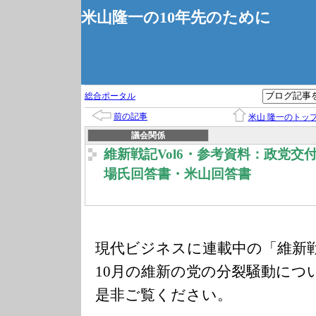
米山隆一の10年先のために
総合ポータル
前の記事
米山 隆一のトッ
議会関係
維新戦記Vol6・参考資料：政党交
場氏回答書・米山回答書
現代ビジネスに連載中の「維新戦記
10月の維新の党の分裂騒動につ
是非ご覧ください。