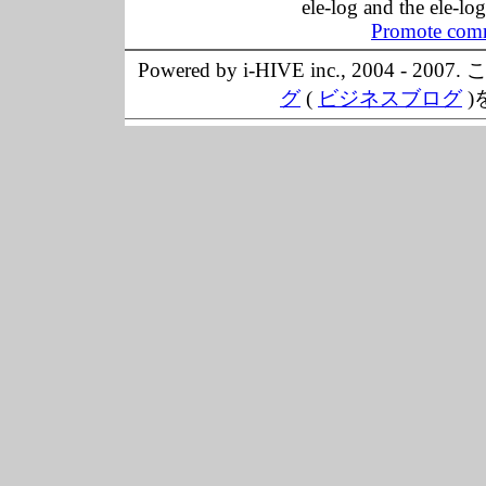
ele-log and the ele-lo
Promote comm
Powered by i-HIVE inc., 20
グ
(
ビジネスブログ
)