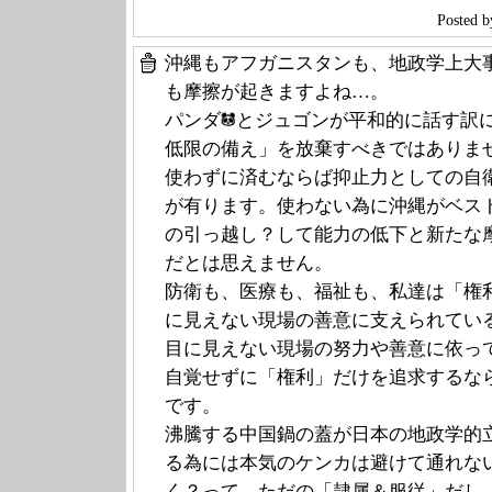
Poste
沖縄もアフガニスタンも、地政学上大
も摩擦が起きますよね…。
パンダ
とジュゴンが平和的に話す訳
低限の備え」を放棄すべきではありま
使わずに済むならば抑止力としての自
が有ります。使わない為に沖縄がベス
の引っ越し？して能力の低下と新たな
だとは思えません。
防衛も、医療も、福祉も、私達は「権
に見えない現場の善意に支えられてい
目に見えない現場の努力や善意に依っ
自覚せずに「権利」だけを追求するな
です。
沸騰する中国鍋の蓋が日本の地政学的
る為には本気のケンカは避けて通れな
く？って、ただの「隷属＆服従」だし