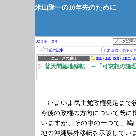
米山隆一の10年先のために
総合ポータル
前の記事
米山 隆一のトッ
ニュースの感想
中国
|
医療
|
教育
|
子育て
|
普天間基地移転 ～「可哀想の論
いよいよ民主党政権発足まで後
今後の政権の方向について既に
いますが、その中の一つで、鳩
地の沖縄県外移転を示唆してい