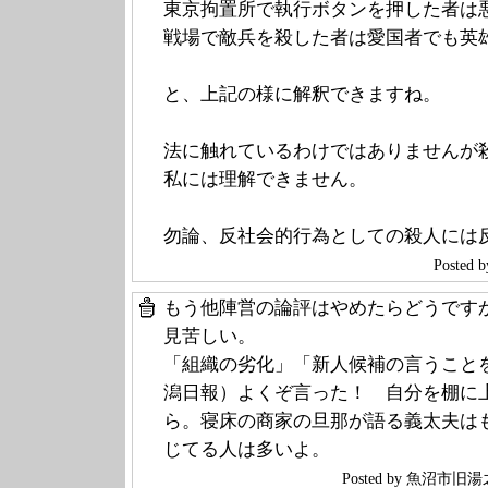
東京拘置所で執行ボタンを押した者は
戦場で敵兵を殺した者は愛国者でも英
と、上記の様に解釈できますね。
法に触れているわけではありませんが
私には理解できません。
勿論、反社会的行為としての殺人には
Poste
もう他陣営の論評はやめたらどうです
見苦しい。
「組織の劣化」「新人候補の言うことを
潟日報）よくぞ言った！ 自分を棚に
ら。寝床の商家の旦那が語る義太夫は
じてる人は多いよ。
Posted by 魚沼市