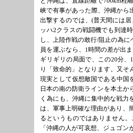
と沖縄は、直線距離で700km
峡で有事があった際、沖縄から
出撃するのでは、(普天間には居
ッハ2クラスの戦闘機でも到達時
し、上陸作戦の敢行/阻止の為に
員を運ぶなら、1時間の差が出
ギリギリの局面で、この20分、
り「致命的」となります。又そ
現実として仮想敵国である中国
日本の南の防衛ラインを本土か
く為にも、沖縄に集中的な戦力
は、軍事上明確な理由があり、
るというものではありません。
「沖縄の人が可哀想、ジュゴン