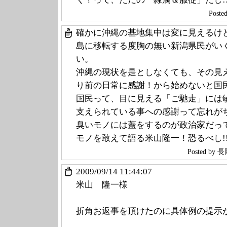
Post
確かに沖縄の基地集中は変に見えるけ
島に移転する度胸の無い新潟県民がい
い。
沖縄の現状を是としなくても、その見
り前の日常に感謝！から始めないと国
国民って、目に見える「ご馳走」には
支えられている事への感謝って忘れが
臭いモノには蓋をするのが政治家だっ
モノを敢えて語る米山隆一！恐るべし!
Posted b
2009/09/14 11:44
:07
米山 隆一様
折角お返事を頂けたのに具体例の提示