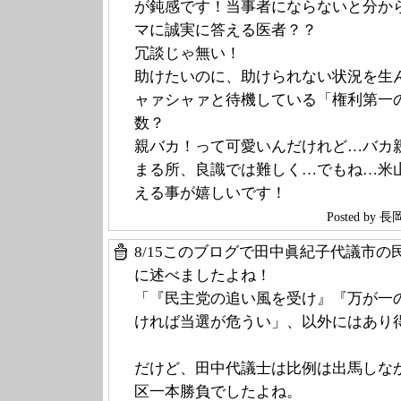
が鈍感です！当事者にならないと分か
マに誠実に答える医者？？
冗談じゃ無い！
助けたいのに、助けられない状況を生
ャァシャァと待機している「権利第一
数？
親バカ！って可愛いんだけれど…バカ
まる所、良識では難しく…でもね…米
える事が嬉しいです！
Posted by
8/15このブログで田中眞紀子代議市
に述べましたよね！
「『民主党の追い風を受け』『万が一
ければ当選が危うい」、以外にはあり
だけど、田中代議士は比例は出馬しな
区一本勝負でしたよね。