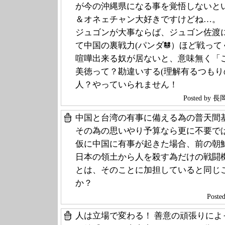
が今の沖縄県になる事を覚悟しないと
＆オネェチャン大好きですけどね…。
ジュゴンが大事ならば、ジュゴン佐渡
て中国の裏戦力(パンダ
）ほど戦って
喧嘩出来る奴が居ないと、意味無く「
美徳って？勘違いする(理解有るつも
人？やっていられません！
Posted by
中国と台湾の有事に備える為の普天間
その為の思いやり予算なら更に不要で
仮に中国に有事が起きた場合、前の朝
日本の領土から人を殺す為だけの戦闘
とは、そのことに加担していると同じ
か？
Post
人は立場で変わる！ 善意の頑張りに