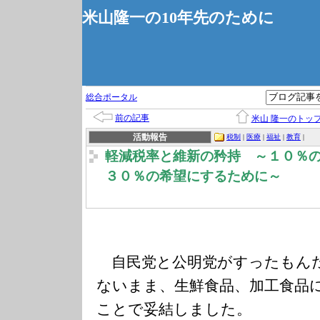
米山隆一の10年先のために
総合ポータル
前の記事
米山 隆一のトッ
活動報告
税制
|
医療
|
福祉
|
教育
|
軽減税率と維新の矜持 ～１０％
３０％の希望にするために～
自民党と公明党がすったもん
ないまま、生鮮食品、加工食品
ことで妥結しました。