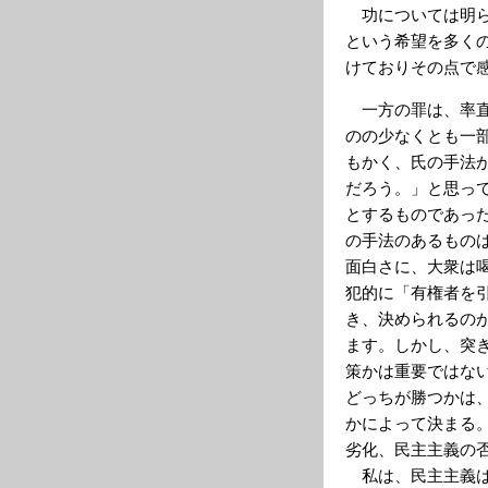
功については明ら
という希望を多く
けておりその点で
一方の罪は、率直
のの少なくとも一
もかく、氏の手法
だろう。」と思っ
とするものであっ
の手法のあるもの
面白さに、大衆は
犯的に「有権者を
き、決められるの
ます。しかし、突
策かは重要ではな
どっちが勝つかは
かによって決まる
劣化、民主主義の
私は、民主主義は