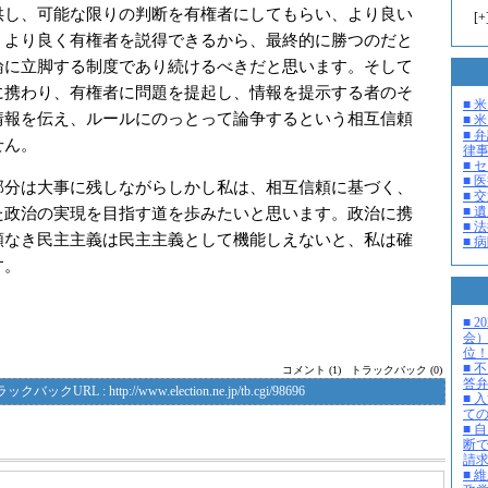
供し、可能な限りの判断を有権者にしてもらい、より良い
[
+
、より良く有権者を説得できるから、最終的に勝つのだと
論に立脚する制度であり続けるべきだと思います。そして
に携わり、有権者に問題を提起し、情報を提示する者のそ
■ 
情報を伝え、ルールにのっとって論争するという相互信頼
■ 米
■ 
せん。
律
■ 
■ 
分は大事に残しながらしかし私は、相互信頼に基づく、
■ 
■ 
た政治の実現を目指す道を歩みたいと思います。政治に携
■ 
頼なき民主主義は民主主義として機能しえないと、私は確
■ 
す。
■ 
会
位
■ 
コメント (1)
トラックバック (0)
答
ラックバックURL :
http://www.election.ne.jp/tb.cgi/98696
■ 
て
■ 
断
請
■ 