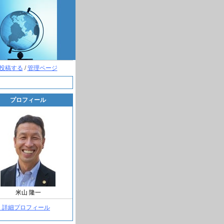
投稿する
/
管理ページ
プロフィール
米山 隆一
> 詳細プロフィール