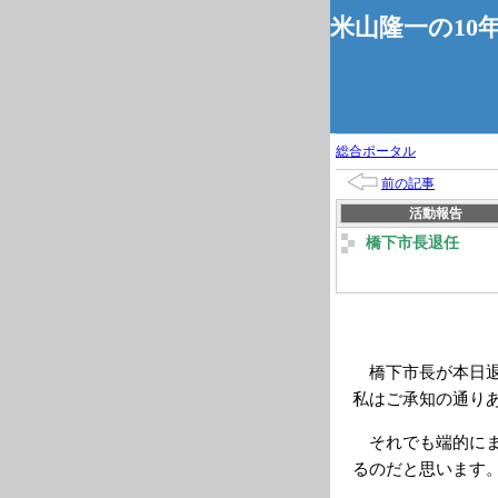
米山隆一の10
総合ポータル
前の記事
活動報告
橋下市長退任
橋下市長が本日退
私はご承知の通り
それでも端的にま
るのだと思います