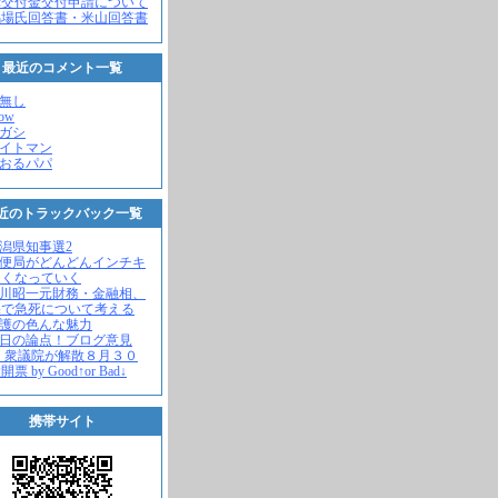
党交付金交付申請について
馬場氏回答書・米山回答書
最近のコメント一覧
名無し
how
ヒガシ
エイトマン
かおるパパ
近のトラックバック一覧
新潟県知事選2
郵便局がどんどんインチキ
さくなっていく
中川昭一元財務・金融相、
宅で急死について考える
名護の色んな魅力
今日の論点！ブログ意見
 衆議院が解散８月３０
票 by Good↑or Bad↓
携帯サイト