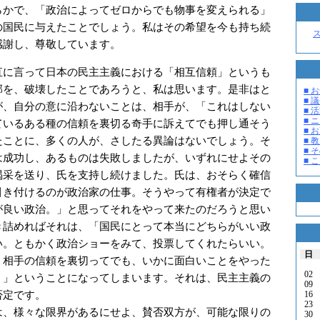
かで、「政治によってゼロからでも物事を変えられる」
の国民に与えたことでしょう。私はその希望を今も持ち続
感謝し、尊敬しています。
に言って日本の民主主義における「相互信頼」というも
部を、破壊したことであろうと、私は思います。是非はと
■ お
■ 議
が、自分の意に沿わないことは、相手が、「これはしない
■ 活
■ 
ているある種の信頼を裏切る奇手に訴えてでも押し通そう
■ 
たことに、多くの人が、さしたる異論はないでしょう。そ
■ 教
■ そ
は成功し、あるものは失敗しましたが、いずれにせよその
■ 
喝采を送り、氏を支持し続けました。氏は、おそらく確信
引き付けるのが政治家の仕事。そうやって有権者が決定で
が良い政治。」と思ってそれをやって来たのだろうと思い
き詰めればそれは、「国民にとって本当にどちらがいい政
い。ともかく政治ショーをみて、投票してくれたらいい。
日
、相手の信頼を裏切ってでも、いかに面白いことをやった
02
。」ということになってしまいます。それは、民主主義の
09
否定です。
16
23
、様々な限界があるにせよ、賛否双方が、可能な限りの
30