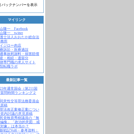
] バックナンバーを表示
マイリンク
米山隆一 Facebook
山隆一 twitter
弁護士法人おおたか総合法
事務所
セイジロー肉店
医療訴訟・医療過誤
交通事故慰謝料・損害賠償
遺産・相続・遺留分
法律専門職の求人サイト
病院転職ラボ
最新記事一覧
2023年通常国会（第211国
）質問時間ランキング２
！
不同意性交等罪法務委員会
弁原稿
入管法改正案修正案につい
の党内討議の意見原稿
自民党牧原秀樹議員の「無
で編集」「政治的意図…戒
求対象」は本当か？
維新戦記Vol6・参考資料：