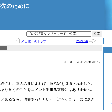
年先のために
次の記事
米山 隆一のトップ
米山 隆一
at 2015/12/18 20:17:58
任され、本人の弁によれば、政治家を引退されました。
あまり多くのことをコメント出来る立場にはありません。
とめるなら、功罪あったという、誰もが言う一言に尽き
>
。