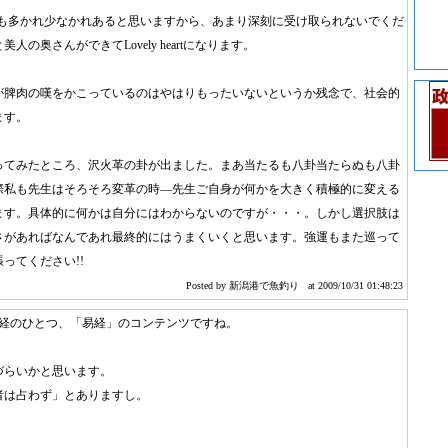
t は誰にでも多かれ少なかれあると思いますから、あまり深刻に受け取られないでくだ
人の奥さんができてLovely heartになります。
が脾肉の嘆をかこっているのはやはりもったいないというか残念で、社会的
ます。
ってみたところ、沢火革の卦が出ました。まあ当たるも八卦当たらぬも八卦
際私も先生はそろそろ変革の時―先生ご自身が何かを大きく積極的に変える
ます。具体的に何かは自分にはわからないのですが・・・。しかし選択肢は
さがあればなんであれ最終的にはうまくいくと思います。強運もまた巡って
ってください!!
Posted by 新潟港で魚釣り
at 2009/10/31 01:48:23
五経のひとつ、「易経」のコンテンツですね。
づらいかと思います。
者は占わず」とありますし。