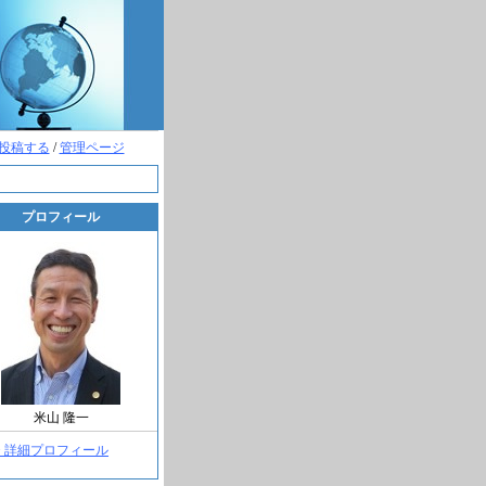
投稿する
/
管理ページ
プロフィール
米山 隆一
> 詳細プロフィール