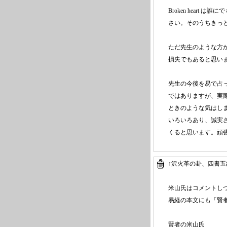
Broken hear
さい。そのうちきっと美
ただ先生のような方
損失でもあると思い
先生の今後を易で占
ではありますが、実
ときのような気はし
いろいろあり、誠実
くると思います。頑張
↑沢火革の卦、四書
米山氏はコメントし
易経の本文にも「賢
賢者の米山氏