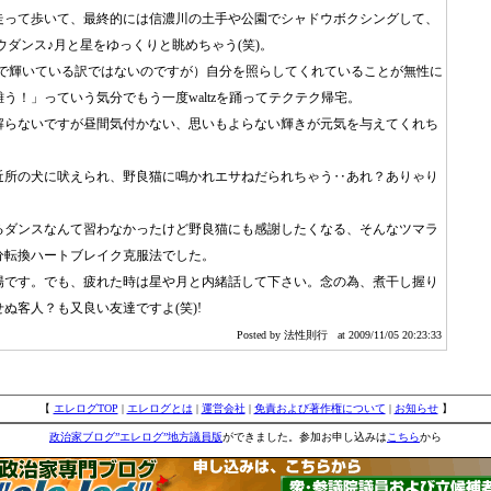
走って歩いて、最終的には信濃川の土手や公園でシャドウボクシングして、
シャドウダンス♪月と星をゆっくりと眺めちゃう(笑)。
力で輝いている訳ではないのですが）自分を照らしてくれていることが無性に
う！」っていう気分でもう一度waltzを踊ってテクテク帰宅。
解らないですが昼間気付かない、思いもよらない輝きが元気を与えてくれち
近所の犬に吠えられ、野良猫に鳴かれエサねだられちゃう‥あれ？ありゃり
るダンスなんて習わなかったけど野良猫にも感謝したくなる、そんなツマラ
分転換ハートブレイク克服法でした。
陽です。でも、疲れた時は星や月と内緒話して下さい。念の為、煮干し握り
ぬ客人？も又良い友達ですよ(笑)!
Posted by 法性則行
at 2009/11/05 20:23:33
【
エレログTOP
|
エレログとは
|
運営会社
|
免責および著作権について
|
お知らせ
】
政治家ブログ”エレログ”地方議員版
ができました。参加お申し込みは
こちら
から