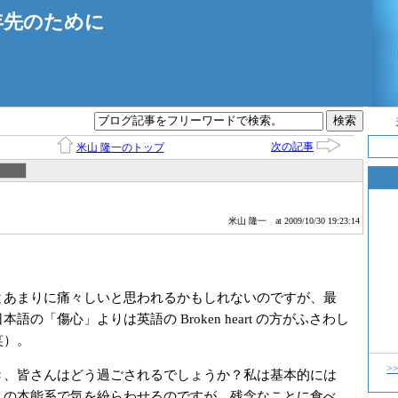
年先のために
次の記事
米山 隆一のトップ
米山 隆一
at 2009/10/30 19:23:14
あまりに痛々しいと思われるかもしれないのですが、最
語の「傷心」よりは英語の Broken heart の方がふさわし
笑）。
>
、皆さんはどう過ごされるでしょうか？私は基本的には
」の本能系で気を紛らわせるのですが、残念なことに食べ