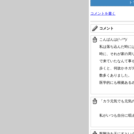
ト
コメントを書く
コメント
こんばんは(^-^*)/
私は落ち込んだ時に
時に、それが家の周
で来ていたなんて事
歩くと、何故かネガ
数多くありました。
医学的にも根拠あるみた
「カラ元気でも元気
私がいつも自分に唱
艱難汝を玉にすとい