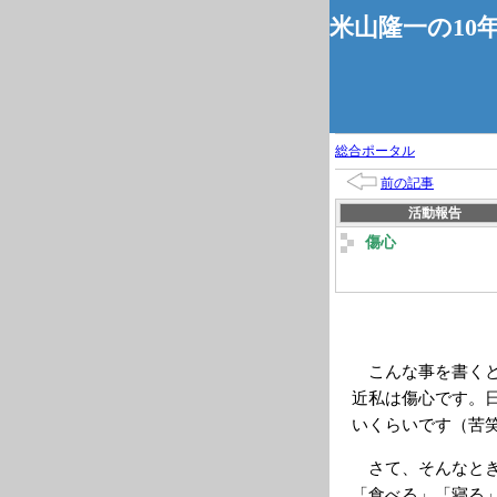
米山隆一の10
総合ポータル
前の記事
活動報告
傷心
こんな事を書くと
近私は傷心です。日本
いくらいです（苦
さて、そんなとき
「食べる」「寝る