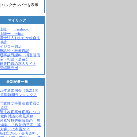
] バックナンバーを表示
マイリンク
米山隆一 Facebook
山隆一 twitter
弁護士法人おおたか総合法
事務所
セイジロー肉店
医療訴訟・医療過誤
交通事故慰謝料・損害賠償
遺産・相続・遺留分
法律専門職の求人サイト
病院転職ラボ
最新記事一覧
2023年通常国会（第211国
）質問時間ランキング２
！
不同意性交等罪法務委員会
弁原稿
入管法改正案修正案につい
の党内討議の意見原稿
自民党牧原秀樹議員の「無
で編集」「政治的意図…戒
求対象」は本当か？
維新戦記Vol6・参考資料：