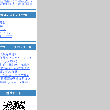
党交付金交付申請について
馬場氏回答書・米山回答書
最近のコメント一覧
名無し
how
ヒガシ
エイトマン
かおるパパ
近のトラックバック一覧
新潟県知事選2
郵便局がどんどんインチキ
さくなっていく
中川昭一元財務・金融相、
宅で急死について考える
名護の色んな魅力
今日の論点！ブログ意見
 衆議院が解散８月３０
票 by Good↑or Bad↓
携帯サイト