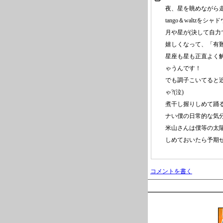
夜、星を眺めながら
tango＆waltzを
月や星が(決して自
嬉しくなって、「有難
星座も星も正直よく
ゃうんです！
でも調子こいてると
ゃ?(泣)
煮干し握りしめて踊
ナい僕の日常的な気
米山さんは僕等の太
しめておいたら予期せ
コメントを書く