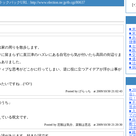
ラックバックURL :
http://www.election.ne.jp/tb.cgi/80637
[
+
■ 
■ 米
■ 
律
■ 
は家の周りを散歩します。
■ 
■ 
りに留まらずに直江津のハズレにある自宅から気が付いたら高田の街辺りま
■ 
もありました。
■ 
■ 
ティブな思考がどこかに行ってしまい、逆に役に立つアイデアが浮かぶ事が
いですね…(^O^)
■ 
Posted by げらっち
at 2009/10/30 21:02:43
会
位
のうち」
■ 
答
■ 
て
えている呪文です。
■ 
断
Posted by 悲観は気分、楽観は意志
at 2009/10/30 21:20:30
請
■ 
う諺があります。好きな諺です。