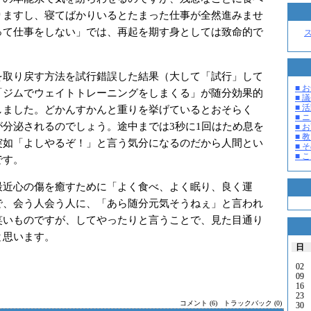
りますし、寝てばかりいるとたまった仕事が全然進みませ
って仕事をしない」では、再起を期す身としては致命的で
取り戻す方法を試行錯誤した結果（大して「試行」して
■ お
「ジムでウェイトトレーニングをしまくる」が随分効果的
■ 議
■ 活
しました。どかんすかんと重りを挙げているとおそらく
■ 
が分泌されるのでしょう。途中までは3秒に1回はため息を
■ 
■ 教
突如「よしやるぞ！」と言う気分になるのだから人間とい
■ そ
■ 
です。
近心の傷を癒すために「よく食べ、よく眠り、良く運
で、会う人会う人に、「あら随分元気そうねぇ」と言われ
笑いものですが、してやったりと言うことで、見た目通り
と思います。
日
02
09
16
23
コメント (6)
トラックバック (0)
30