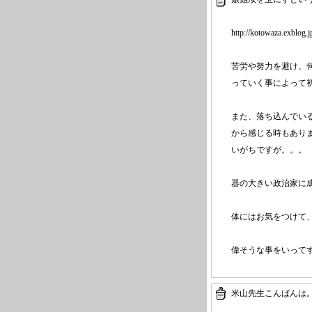
http://kotowaza
.exblog.
苦労や努力を避け、
っていく事によって
また、落ち込んでい
から感じる時もあり
いがちですが。。。
器の大きい政治家に
体にはお気をつけて、
偉そうな事をいってす
米山先生こんばんは