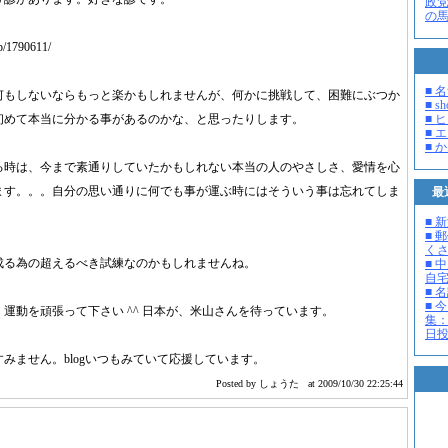
政
の
jp/1790
611/
■ 
何もしないならもっと楽かもしれませんが、何かに挑戦して、困難にぶつか
■ s
■ 
初めて本当に分かる事があるのかな、と思ったりします。
■ 
■ 
る時は、今まで素通りしていたかもしれない本当の人のやさしさ、愛情を心
ます。。。自分の思い通りに何でも事が運ぶ時にはそういう事は忘れてしま
最
■ 
■ 
く
成る為の超えるべき試練なのかもしれませんね。
■ 
自
■ 
■ 
運動を頑張って下さい ^^ 日本が、米山さんを待っています。
集：
日投開
みません。blogいつもみていて応援しています。
Posted by しょうた
at 2009/10/30 22:25:44
。