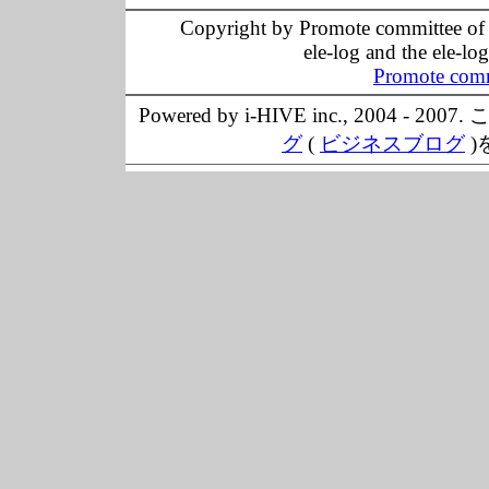
Copyright by Promote committee of O
ele-log and the ele-lo
Promote comm
Powered by i-HIVE inc., 20
グ
(
ビジネスブログ
)