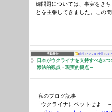
婦問題については、事実をきち
とを主張してきました。この問
活動報告
自治
|
アメリカ
|
中国
|
ロシ
日本がウクライナを支持すべき3つ
際法的観点・現実的観点～
私のブログ記事
「ウクライナにベットせよ ～