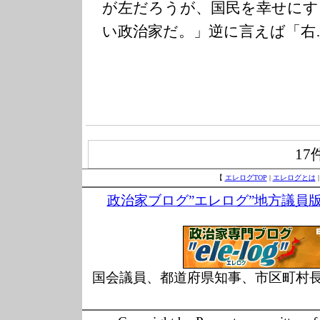
が左だろうが、国民を幸せにす
い政治家だ。」逆に言えば「右
17
【
エレログTOP
|
エレログとは
政治家ブログ”エレログ”地方議員
国会議員、都道府県知事、市区町村