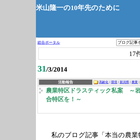
米山隆一の10年先のために
総合ポータル
17
31
/3/2014
活動報告
高齢化
|
環境
|
新潟県
|
農業
農業特区ドラスティック私案 ～
合特区を！～
私のブログ記事「本当の農業