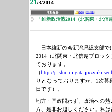
21
/3/2014
活動報告
関東
|
新潟県
|
「維新政治塾2014（北関東・北
日本維新の会新潟県総支部で
2014（北関東・北信越ブロッ
ております。
（
http://j-ishin.
niigata.jp/zyuk
usei.
りとなっておりますが、2次募集
日です）。
地方・国政問わず、政治への熱
方、是非お越しください。私は