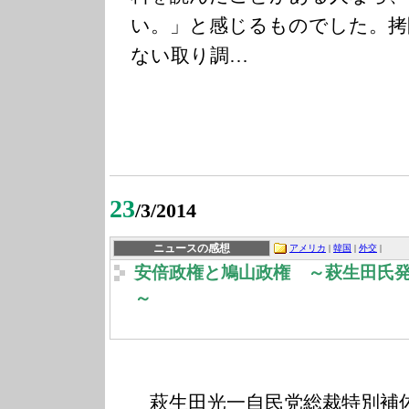
い。」と感じるものでした。拷
ない取り調…
23
/3/2014
ニュースの感想
アメリカ
|
韓国
|
外交
|
安倍政権と鳩山政権 ～萩生田氏
～
萩生田光一自民党総裁特別補