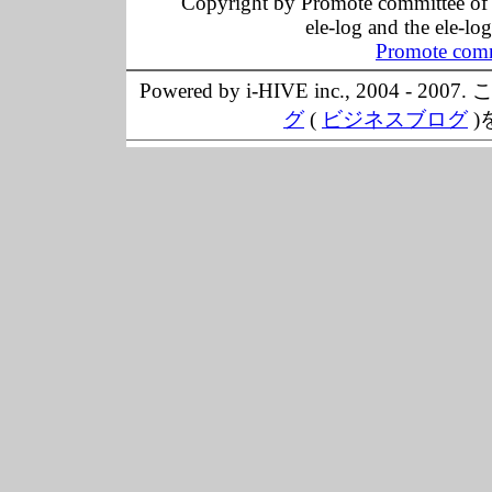
Copyright by Promote committee of O
ele-log and the ele-lo
Promote comm
Powered by i-HIVE inc., 20
グ
(
ビジネスブログ
)