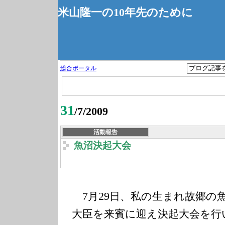
米山隆一の10年先のために
総合ポータル
31
/7/2009
活動報告
魚沼決起大会
7
29
月
日、私の生まれ故郷の
大臣を来賓に迎え決起大会を行