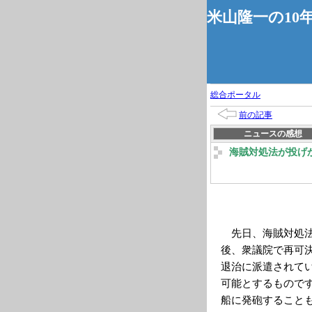
米山隆一の10
総合ポータル
前の記事
ニュースの感想
海賊対処法が投げ
先日、海賊対処法
後、衆議院で再可
退治に派遣されて
可能とするもので
船に発砲すること