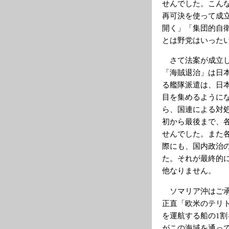
せんでした。こん
再可決を使って成
開く」「集団的自
とは野党はいった
さて法案が成立し
「海賊退治」は日
る艦隊派遣は、日
目を集めるようにな
ら、国連による対処
初から最後まで、
せんでした。また
際にも、国内政治
た。それが最終的
他なりません。
ソマリア沖はご承
正直「欧米のテリ
を運航する船の1
がこの海域を通っ