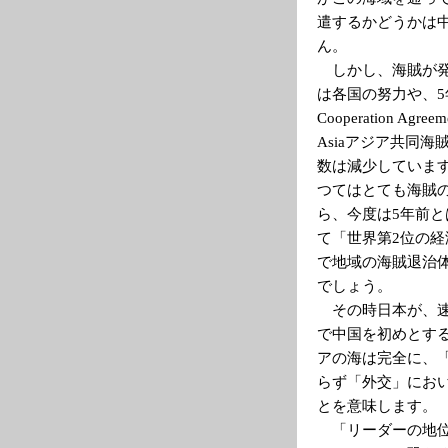
遣するかどうかは
ん。
しかし、海賊が発
は各国の努力や、5年
Cooperation Agreeme
Asiaアジア共同
数は減少していま
つてはとても海賊
ら、今度は5年前
て「世界第2位の
で地域の海賊退治
でしょう。
その時日本が、速
で中国を初めとす
アの海は完全に、
らず「外交」にお
とを意味します。
「リーダーの地位