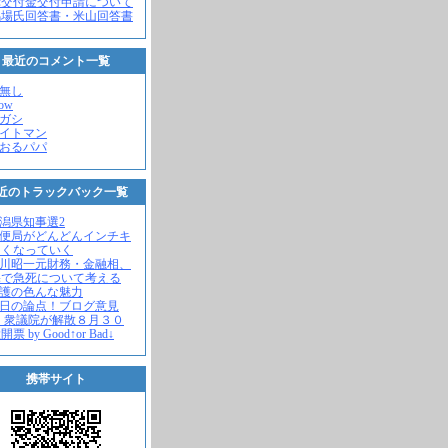
党交付金交付申請について
馬場氏回答書・米山回答書
最近のコメント一覧
名無し
how
ヒガシ
エイトマン
かおるパパ
近のトラックバック一覧
新潟県知事選2
郵便局がどんどんインチキ
さくなっていく
中川昭一元財務・金融相、
宅で急死について考える
名護の色んな魅力
今日の論点！ブログ意見
 衆議院が解散８月３０
票 by Good↑or Bad↓
携帯サイト