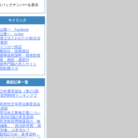
] バックナンバーを表示
マイリンク
米山隆一 Facebook
山隆一 twitter
弁護士法人おおたか総合法
事務所
セイジロー肉店
医療訴訟・医療過誤
交通事故慰謝料・損害賠償
遺産・相続・遺留分
法律専門職の求人サイト
病院転職ラボ
最新記事一覧
2023年通常国会（第211国
）質問時間ランキング２
！
不同意性交等罪法務委員会
弁原稿
入管法改正案修正案につい
の党内討議の意見原稿
自民党牧原秀樹議員の「無
で編集」「政治的意図…戒
求対象」は本当か？
維新戦記Vol6・参考資料：