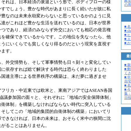
政
くそれは、日本経済の衰退という形で、ボディブローの様
の
かすでしょう。豊かな時代があまりに長く続いたが故に私
が豊なのは未来永劫変わらないと思っているかのように見
私達がこれほど豊かな生活を送れているのは、日本が世界
■ 
一つであり、経済のみならず外交においても相応の発言権
■ s
■ 
益を確保できているからです。この地位を失なったら、他
■ 
■ 
ようにいくらでも貧しくなり得るのだという現実を直視す
います。
最
、外交情勢も、そして軍事情勢も日々刻々と変化してい
■ 
国に依存すれば総て解決する時代は恐らく終わりました
■ 
く
る国連主導による世界秩序の構築は、未だ夢に過ぎませ
■ 
自
■ 
■ 
フリカ・中近東では欧米と、東南アジアではASEAN各国
集：
国協議参加国の面々と、それぞれに「地域の安全保障体制」
日投開
自衛体制」を構築しなければならない時代に突入している
。そしてこの「地域的集団的自衛体制の構築」においてリ
揮できなければ、日本の未来は、おそらく米中の狭間に沈
上がることはありません。