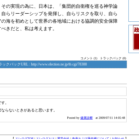
その実現の為に、日本は、「集団的自衛権を巡る神学論
、自らリーダーシップを発揮し、自らリスクを取り、自ら
アの海を初めとして世界の各地域における協調的安全保障
すべきだと、私は考えます。
コメント (1)
トラックバック (0)
ラックバックURL :
http://www.election.ne.jp/tb.cgi/78388
です。
ばならないときがあると思います。
Posted by
健康診断
at 2009/07/11 14:05:48
【
エレログTOP
|
エレログとは
|
運営会社
|
免責および著作権について
|
お知らせ
】