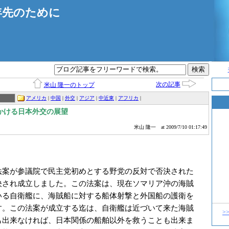
年先のために
次の記事
米山 隆一のトップ
アメリカ
|
中国
|
外交
|
アジア
|
中近東
|
アフリカ
|
かける日本外交の展望
米山 隆一
at 2009/7/10 01:17:49
案が参議院で民主党初めとする野党の反対で否決された
決され成立しました。この法案は、現在ソマリア沖の海賊
いる自衛艦に、海賊船に対する船体射撃と外国船の護衛を
す。この法案が成立する迄は、自衛艦は近づいて来た海賊
>
も出来なければ、日本関係の船舶以外を救うことも出来ま