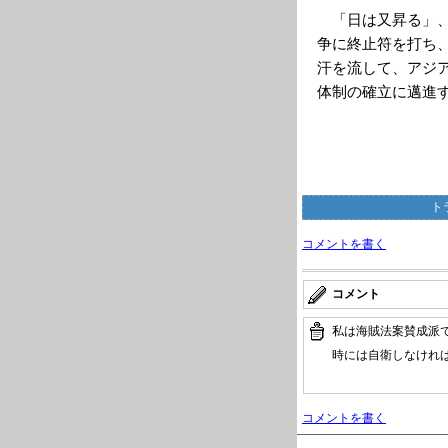
「日は又昇る」、
争に終止符を打ち
汗を流して、アジ
体制の確立に邁進
ト
コメントを書く
コメント
私は海賊法案賛成派
時には自衛しなけれ
コメントを書く