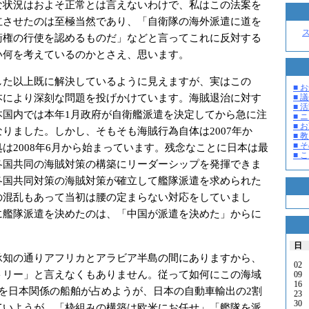
な状況はおよそ正常とは言えないわけで、私はこの法案を
立させたのは至極当然であり、「自衛隊の海外派遣に道を
衛権の行使を認めるものだ」などと言ってこれに反対する
い何を考えているのかとさえ、思います。
た以上既に解決しているように見えますが、実はこの
■ お
本により深刻な問題を投げかけています。海賊退治に対す
■ 議
■ 活
本国内では本年1月政府が自衛艦派遣を決定してから急に注
■ 
■ 
りました。しかし、そもそも海賊行為自体は2007年か
■ 教
■ そ
は2008年6月から始まっています。残念なことに日本は最
■ 
各国共同の海賊対策の構築にリーダーシップを発揮できま
各国共同対策の海賊対策が確立して艦隊派遣を求められた
の混乱もあって当初は腰の定まらない対応をしていまし
に艦隊派遣を決めたのは、「中国が派遣を決めた」からに
日
知の通りアフリカとアラビア半島の間にありますから、
02
トリー」と言えなくもありません。従って如何にこの海域
09
16
割を日本関係の船舶が占めようが、日本の自動車輸出の2割
23
30
ていようが、「枠組みの構築は欧米にお任せ」「艦隊を派