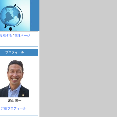
投稿する
/
管理ページ
プロフィール
米山 隆一
> 詳細プロフィール