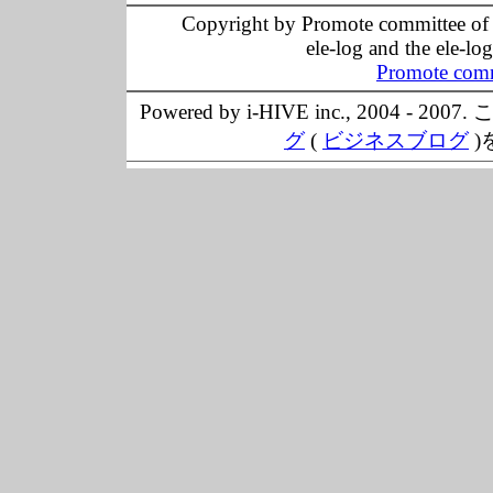
Copyright by Promote committee of O
ele-log and the ele-lo
Promote comm
Powered by i-HIVE inc., 20
グ
(
ビジネスブログ
)