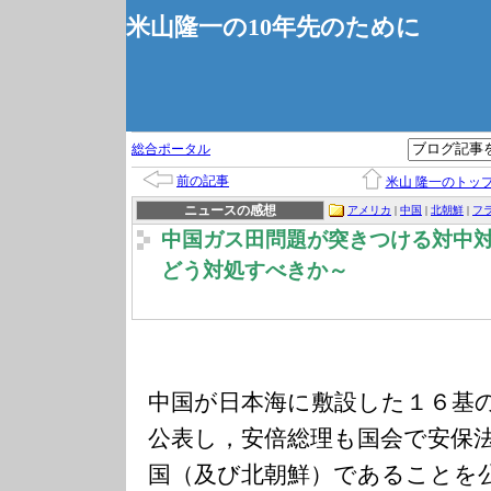
米山隆一の10年先のために
総合ポータル
前の記事
米山 隆一のトッ
ニュースの感想
アメリカ
|
中国
|
北朝鮮
|
フ
中国ガス田問題が突きつける対中
どう対処すべきか～
中国が日本海に敷設した１６基
公表し，安倍総理も国会で安保
国（及び北朝鮮）であることを