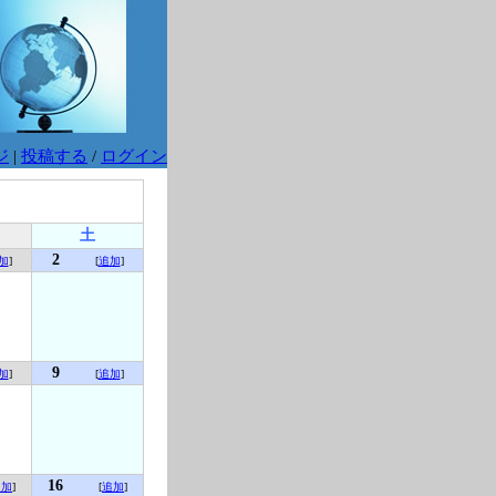
ジ
|
投稿する
/
ログイン
土
2
加
]
[
追加
]
9
加
]
[
追加
]
16
追加
]
[
追加
]