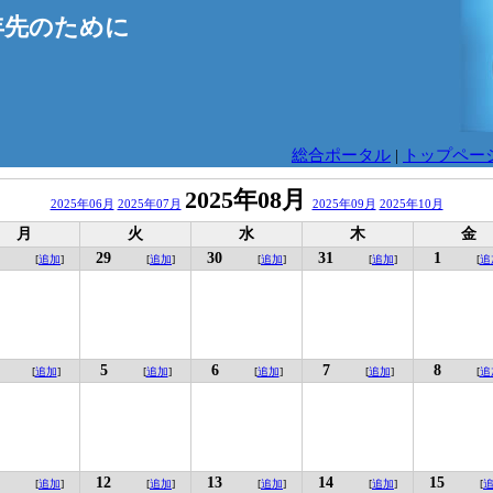
年先のために
総合ポータル
|
トップペー
2025年08月
2025年06月
2025年07月
2025年09月
2025年10月
月
火
水
木
金
29
30
31
1
[
追加
]
[
追加
]
[
追加
]
[
追加
]
[
追
5
6
7
8
[
追加
]
[
追加
]
[
追加
]
[
追加
]
[
追
12
13
14
15
[
追加
]
[
追加
]
[
追加
]
[
追加
]
[