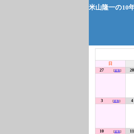
米山隆一の10
日
27
28
[
追加
]
3
4
[
追加
]
10
11
[
追加
]