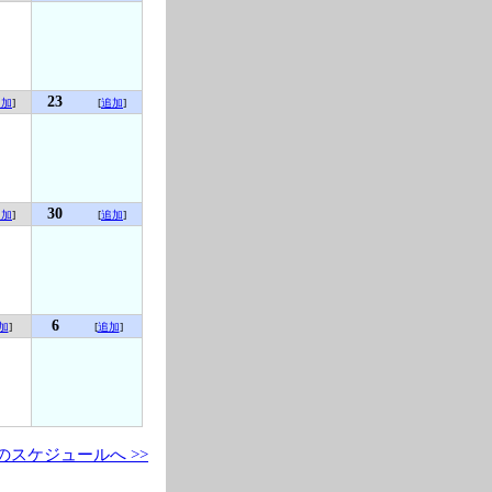
23
追加
]
[
追加
]
30
追加
]
[
追加
]
6
加
]
[
追加
]
のスケジュールへ >>