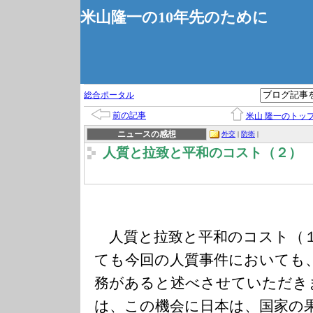
米山隆一の10年先のために
総合ポータル
前の記事
米山 隆一のトッ
ニュースの感想
外交
|
防衛
|
人質と拉致と平和のコスト（２）
人質と拉致と平和のコスト（
ても今回の人質事件においても
務があると述べさせていただき
は、この機会に日本は、国家の