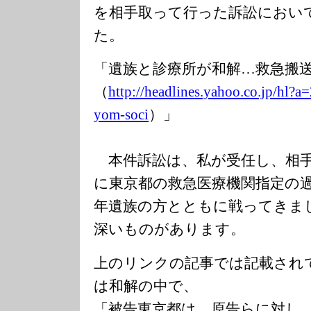
を相手取って行った訴訟におい
た。
「遺族と診療所が和解…救急搬
（
http://headline
s.yahoo.co.jp/h
l?a
yom-soci
）」
本件訴訟は、私が受任し、相手
に東京都の救急医療機関指定の
年遺族の方とともに戦ってきま
深いものがあります。
上のリンクの記事では記載され
は和解の中で、
「被告東京都は、原告らに対し