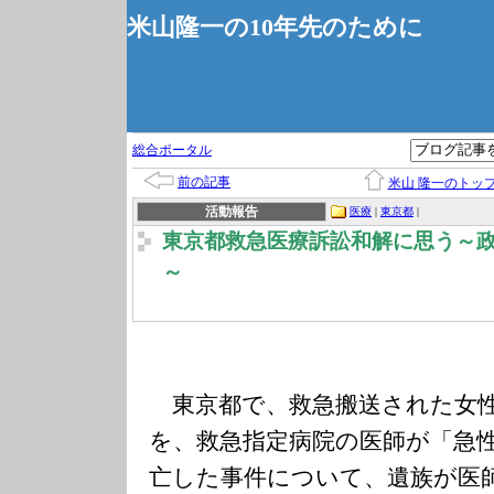
米山隆一の10年先のために
総合ポータル
前の記事
米山 隆一のトッ
活動報告
医療
|
東京都
|
東京都救急医療訴訟和解に思う～
～
東京都で、救急搬送された女性
を、救急指定病院の医師が「急
亡した事件について、遺族が医