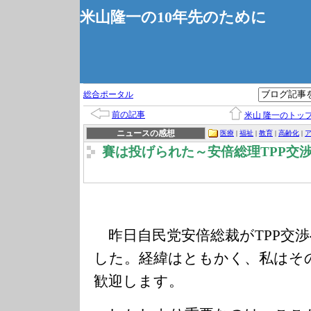
米山隆一の10年先のために
総合ポータル
前の記事
米山 隆一のトッ
ニュースの感想
医療
|
福祉
|
教育
|
高齢化
|
賽は投げられた～安倍総理TPP交
昨日自民党安倍総裁がTPP交
した。経緯はともかく、私はそ
歓迎します。