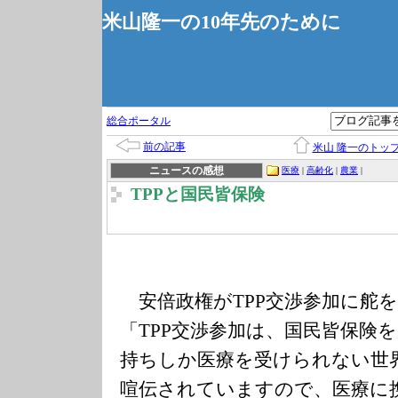
米山隆一の10年先のために
総合ポータル
前の記事
米山 隆一のトッ
ニュースの感想
医療
|
高齢化
|
農業
|
TPPと国民皆保険
安倍政権がTPP交渉参加に舵
「TPP交渉参加は、国民皆保険
持ちしか医療を受けられない世
喧伝されていますので、医療に