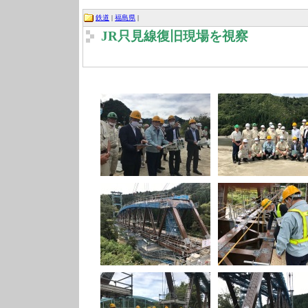
鉄道
|
福島県
|
JR只見線復旧現場を視察