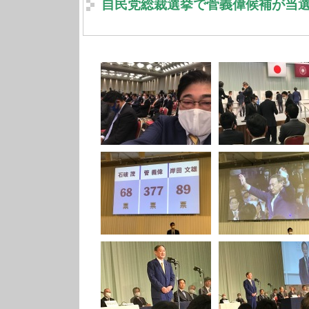
自民党総裁選挙で菅義偉候補が当