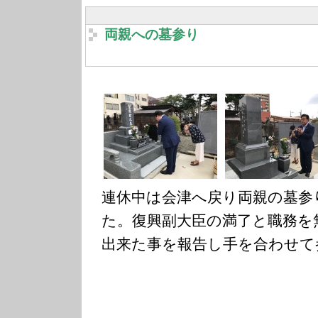
両親への墓参り
連休中は会津へ戻り両親の墓参
た。復興副大臣の満了と職務を
出来た事を報告し手を合わせて
…