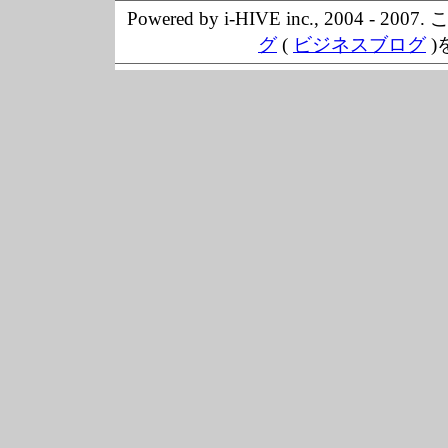
Powered by i-HIVE inc., 20
グ
(
ビジネスブログ
)