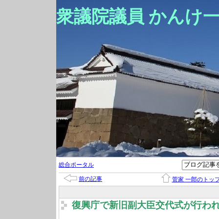
衆議院議員 かんけ
総合ポータル
前の記事
菅家 一郎のトッ
復興庁で新旧副大臣交代式が行わ