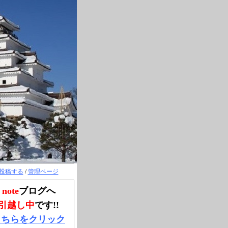
投稿する
/
管理ページ
note
ブログへ
引越し中
です!!
こちらをクリック