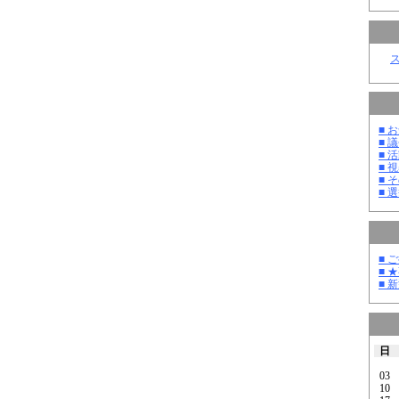
■ お
■ 議
■ 活
■ 
■ そ
■ 選
■ 
■ 
■ 
日
03
10