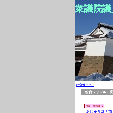
衆議院議
総合ポータル
総合ジャンル - 
視察・学習報告
あじ庵食堂の前