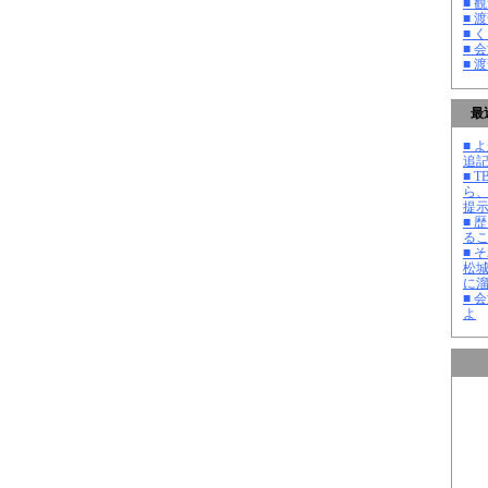
■ 
■ 
■ 
■ 
■ 
最
■ よ
追記
■ 
ら
提
■ 
る
■ 
松
に
■ 
よ