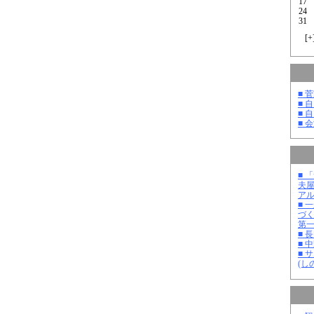
17
24
31
[
+
■ 
■ 
■ 
■ 
■ 
夫
ア
■ 
づ
第
■ 
■ 
■ 
(し