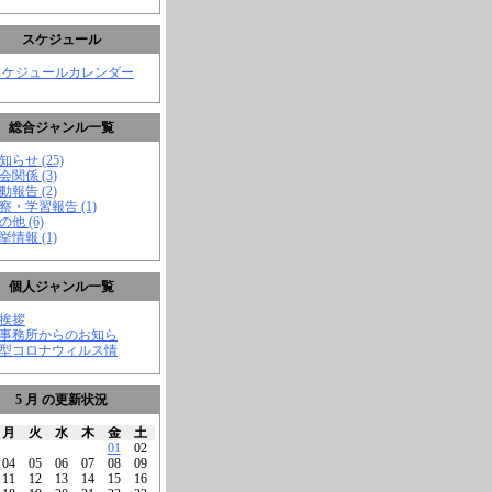
スケジュール
スケジュールカレンダー
総合ジャンル一覧
知らせ (25)
会関係 (3)
動報告 (2)
視察・学習報告 (1)
の他 (6)
挙情報 (1)
個人ジャンル一覧
ご挨拶
★事務所からのお知ら
新型コロナウィルス情
5 月 の更新状況
月
火
水
木
金
土
01
02
04
05
06
07
08
09
11
12
13
14
15
16