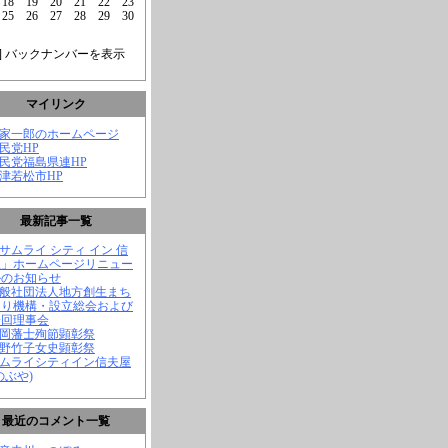
18
19
20
21
22
23
25
26
27
28
29
30
] バックナンバーを表示
マイリンク
菅家一郎のホームページ
自民党HP
自民党福島県連HP
会津若松市HP
最新記事一覧
「サムライ シティ イン 信
屋」ホームページリニュー
ルのお知らせ
一般社団法人地方創生まち
くり機構・設立総会および
一回理事会
長岡藩士殉節顕彰祭
中野竹子女史顕彰祭
サムライシティイン信夫屋
のぶや)
最近のコメント一覧