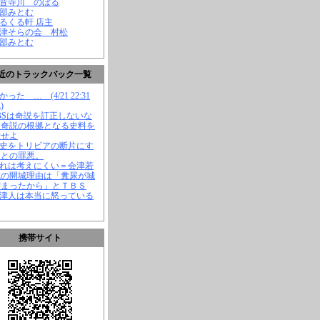
観音寺川 のぼる
渡部みとむ
くるくる軒 店主
会津そらの会 村松
渡部みとむ
近のトラックバック一覧
かった … (4/21 22:31
)
TBSは奇説を訂正しないな
、奇説の根拠となる史料を
示せよ
歴史をトリビアの断片にす
ことの罪悪。
それは考えにくい＝会津若
城の開城理由は「糞尿が城
溜まったから」とＴＢＳ
会津人は本当に怒っている
携帯サイト