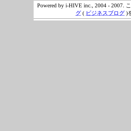
Powered by i-HIVE inc., 20
グ
(
ビジネスブログ
)