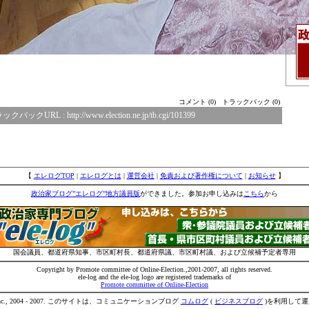
コメント (0)
トラックバック (0)
ックバックURL :
http://www.election.ne.jp/tb.cgi/101399
【
エレログTOP
|
エレログとは
|
運営会社
|
免責および著作権について
|
お知らせ
】
政治家ブログ”エレログ”地方議員版
ができました。参加お申し込みは
こちら
から
国会議員、都道府県知事、市区町村長、都道府県議、市区町村議、および立候補予定者専用
Copyright by Promote committee of Online-Election.,2001-2007, all rights reserved.
ele-log and the ele-log logo are registered trademarks of
Promote committee of Online-Election
IVE inc., 2004 - 2007. このサイトは、コミュニケーションブログ
コムログ
(
ビジネスブログ
)を利用して