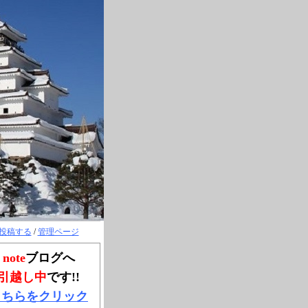
投稿する
/
管理ページ
note
ブログへ
引越し中
です!!
こちらをクリック