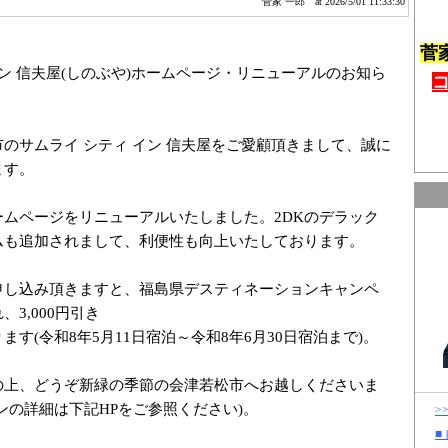
菅家 一郎
at 2026/5/01 11:33:30
菅
イン 信夫屋(しのぶや)ホームページ・リニューアルのお知ら
のサムライ シティ イン 信夫屋をご愛顧頂きまして、誠に
ます。
ームページをリニューアルいたしました。2DKのデラック
ムも追加されまして、利便性も向上いたしております。
申し込み頂きますと、福島県デスティネーションキャンペ
3,000円引き
す(令和8年5月11日宿泊～令和8年6月30日宿泊まで)。
の上、どうぞ新緑の季節の会津若松市へお越しくださいま
ーンの詳細は下記HPをご参照ください)。
>
■