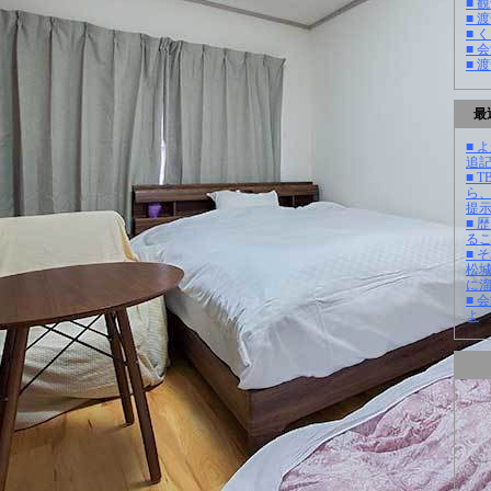
■ 
■ 
■ 
■ 
■ 
最
■ よ
追記
■ 
ら
提
■ 
る
■ 
松
に
■ 
よ