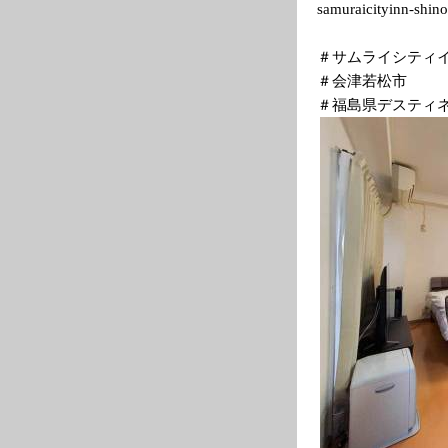
samuraicityinn-
shin
＃サムライシティ
＃会津若松市
＃福島県デスティ