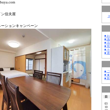
obuya.com
イン信夫屋
ネーションキャンペーン
■ お
■ 議
■ 活
■ 
■ そ
■ 選
■ 
■ 
■ 
日
03
10