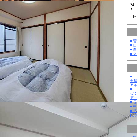
17
24
31
[
+
■ 
■ 
■ 
■ 
■ 
夫
ア
■ 
づ
第
■ 
■ 
■ 
(し