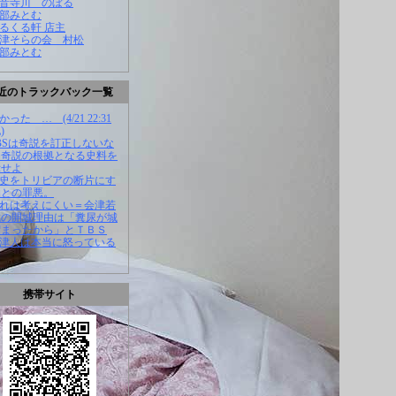
観音寺川 のぼる
渡部みとむ
くるくる軒 店主
会津そらの会 村松
渡部みとむ
近のトラックバック一覧
かった … (4/21 22:31
)
TBSは奇説を訂正しないな
、奇説の根拠となる史料を
示せよ
歴史をトリビアの断片にす
ことの罪悪。
それは考えにくい＝会津若
城の開城理由は「糞尿が城
溜まったから」とＴＢＳ
会津人は本当に怒っている
携帯サイト