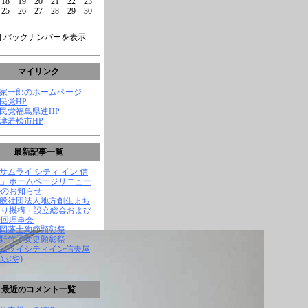
18
19
20
21
22
23
25
26
27
28
29
30
] バックナンバーを表示
マイリンク
菅家一郎のホームページ
自民党HP
自民党福島県連HP
会津若松市HP
最新記事一覧
「サムライ シティ イン 信
屋」ホームページリニュー
ルのお知らせ
一般社団法人地方創生まち
くり機構・設立総会および
一回理事会
長岡藩士殉節顕彰祭
中野竹子女史顕彰祭
サムライシティイン信夫屋
のぶや)
最近のコメント一覧