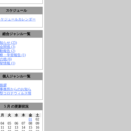
スケジュール
スケジュールカレンダー
総合ジャンル一覧
知らせ (25)
会関係 (3)
動報告 (2)
視察・学習報告 (1)
の他 (6)
挙情報 (1)
個人ジャンル一覧
ご挨拶
★事務所からのお知ら
新型コロナウィルス情
5 月 の更新状況
月
火
水
木
金
土
01
02
04
05
06
07
08
09
11
12
13
14
15
16