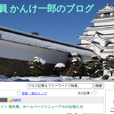
員 かんけ一郎のブログ
次の記事
菅家 一郎のトップ
福島県
|
 イン 信夫屋」ホームページリニューアルのお知らせ