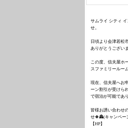
サムライ シティ 
せ。
日頃より会津若松市
ありがとうござい
この度、信夫屋ホ
スファミリールー
現在、信夫屋へお
ーン割引が受けられ、
で宿泊が可能でありま
皆様お誘い合わせ
せ🍀🏯(キャンペ
【HP】