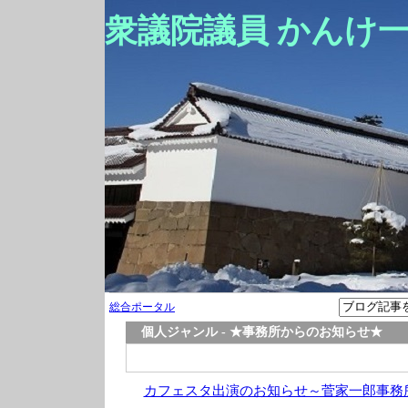
衆議院議員 かんけ
総合ポータル
個人ジャンル - ★事務所からのお知らせ★
カフェスタ出演のお知らせ～菅家一郎事務