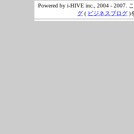
Powered by i-HIVE inc., 20
グ
(
ビジネスブログ
)