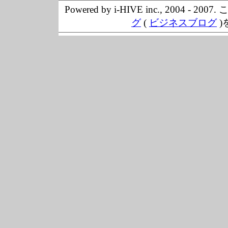
Powered by i-HIVE inc., 20
グ
(
ビジネスブログ
)