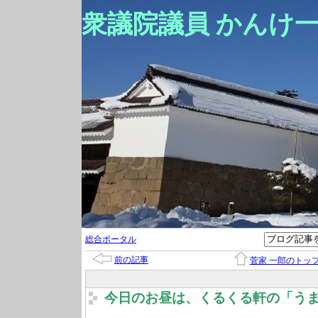
衆議院議員 かんけ
総合ポータル
前の記事
菅家 一郎のトッ
今日のお昼は、くるくる軒の「う