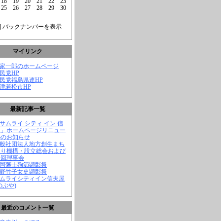
18
19
20
21
22
23
25
26
27
28
29
30
] バックナンバーを表示
マイリンク
菅家一郎のホームページ
自民党HP
自民党福島県連HP
会津若松市HP
最新記事一覧
「サムライ シティ イン 信
屋」ホームページリニュー
ルのお知らせ
一般社団法人地方創生まち
くり機構・設立総会および
一回理事会
長岡藩士殉節顕彰祭
中野竹子女史顕彰祭
サムライシティイン信夫屋
のぶや)
最近のコメント一覧