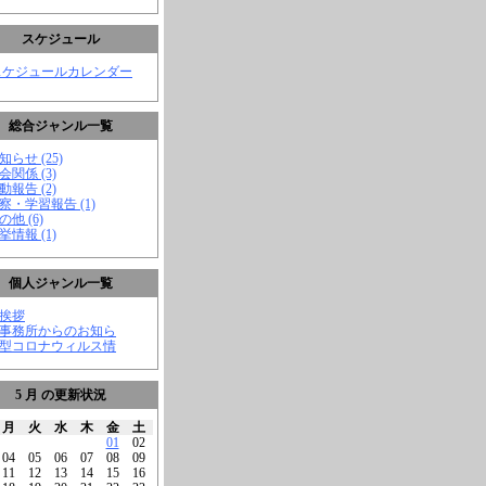
スケジュール
スケジュールカレンダー
総合ジャンル一覧
知らせ (25)
会関係 (3)
動報告 (2)
視察・学習報告 (1)
の他 (6)
挙情報 (1)
個人ジャンル一覧
ご挨拶
★事務所からのお知ら
新型コロナウィルス情
5 月 の更新状況
月
火
水
木
金
土
01
02
04
05
06
07
08
09
11
12
13
14
15
16