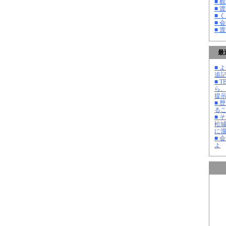
■ 
■ 
■ 
■ 
■ 
最
■ よ
追記
■ 
ら
提
■ 
る
■ 
松
に
■ 
よ