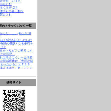
観音寺川 のぼる
渡部みとむ
くるくる軒 店主
会津そらの会 村松
渡部みとむ
近のトラックバック一覧
かった … (4/21 22:31
)
TBSは奇説を訂正しないな
、奇説の根拠となる史料を
示せよ
歴史をトリビアの断片にす
ことの罪悪。
それは考えにくい＝会津若
城の開城理由は「糞尿が城
溜まったから」とＴＢＳ
会津人は本当に怒っている
携帯サイト