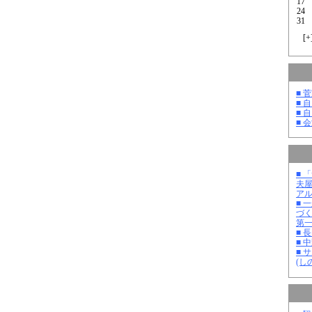
17
24
31
[
+
■ 
■ 
■ 
■ 
■ 
夫
ア
■ 
づ
第
■ 
■ 
■ 
(し