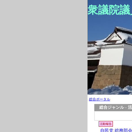
衆議院議
総合ポータル
総合ジャンル - 
活動報告
自民党 総務部