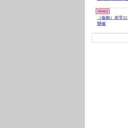
活動報告
（仮称）赤字ロ
開催