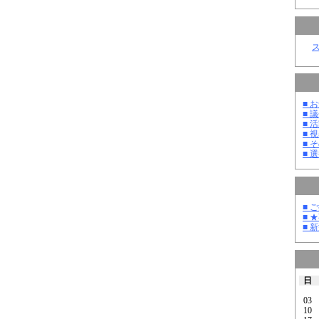
■ お
■ 議
■ 活
■ 
■ そ
■ 選
■ 
■ 
■ 
日
03
10