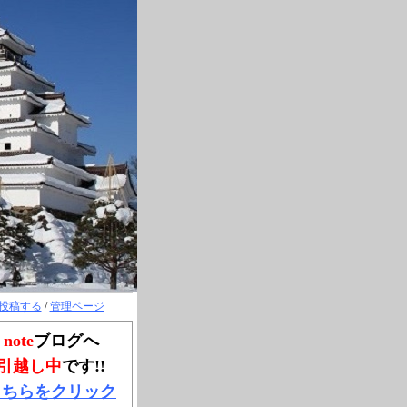
投稿する
/
管理ページ
note
ブログへ
引越し中
です!!
こちらをクリック