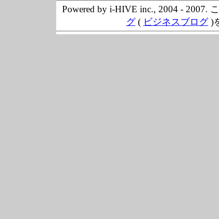
Powered by i-HIVE inc., 20
グ
(
ビジネスブログ
)