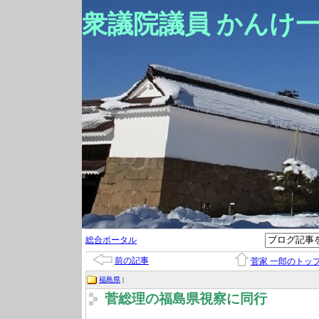
衆議院議員 かんけ
総合ポータル
前の記事
菅家 一郎のトッ
福島県
|
菅総理の福島県視察に同行