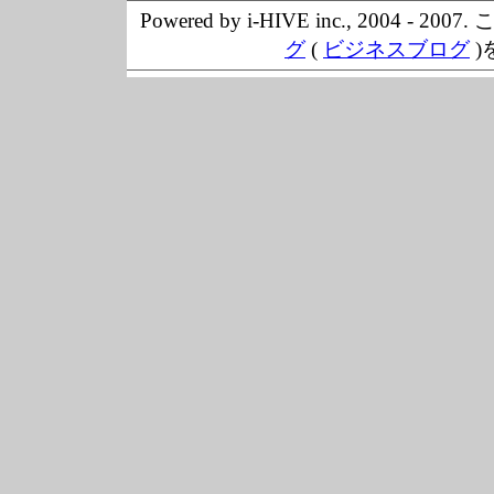
Powered by i-HIVE inc., 20
グ
(
ビジネスブログ
)