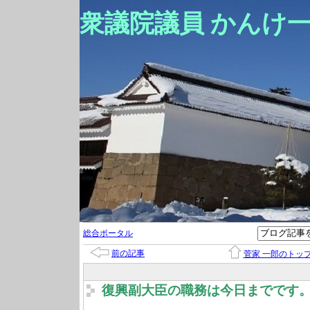
衆議院議員 かんけ
総合ポータル
前の記事
菅家 一郎のトッ
復興副大臣の職務は今日までです