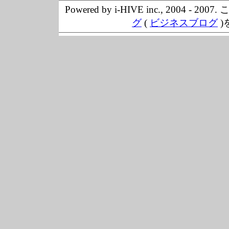
Powered by i-HIVE inc., 20
グ
(
ビジネスブログ
)