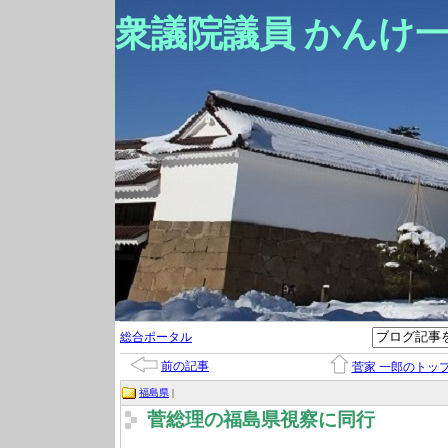
衆議院議員 かんけ
総合ポータル
前の記事
菅家 一郎のトッ
福島県
|
菅総理の福島県視察に同行