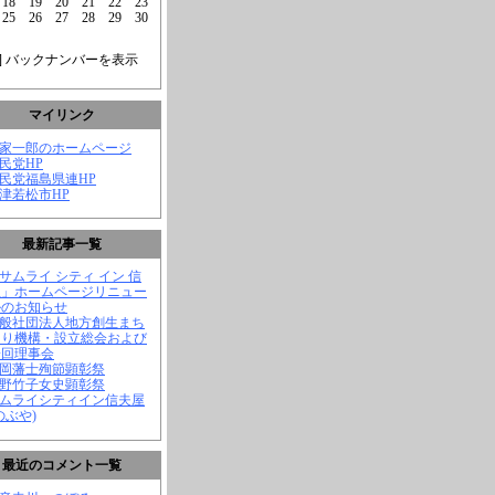
18
19
20
21
22
23
25
26
27
28
29
30
] バックナンバーを表示
マイリンク
菅家一郎のホームページ
自民党HP
自民党福島県連HP
会津若松市HP
最新記事一覧
「サムライ シティ イン 信
屋」ホームページリニュー
ルのお知らせ
一般社団法人地方創生まち
くり機構・設立総会および
一回理事会
長岡藩士殉節顕彰祭
中野竹子女史顕彰祭
サムライシティイン信夫屋
のぶや)
最近のコメント一覧