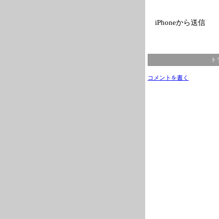
iPhoneから送信
ト
コメントを書く