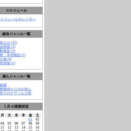
スケジュール
スケジュールカレンダー
総合ジャンル一覧
知らせ (25)
会関係 (3)
動報告 (2)
視察・学習報告 (1)
の他 (6)
挙情報 (1)
個人ジャンル一覧
ご挨拶
★事務所からのお知ら
新型コロナウィルス情
5 月 の更新状況
月
火
水
木
金
土
01
02
04
05
06
07
08
09
11
12
13
14
15
16