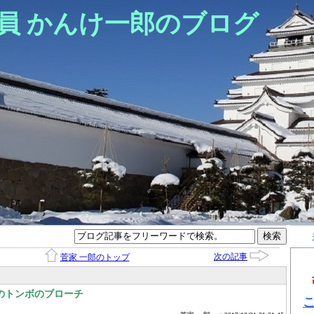
員 かんけ一郎のブログ
次の記事
菅家 一郎のトップ
のトンボのブローチ