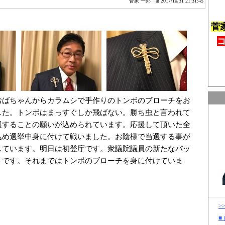
菅家 一郎
at 2017/10/31 21:31:45
菅
おばちゃんからカラムシで手作りのトンボのブローチをお
した。トンボはまっすぐしか飛ばない。勝ち虫と言われて
選することの願いが込められています。応援して頂いた全
込め選挙中身に付けて戦いました。お陰様で当選する事が
しています。明日は初登庁です。衆議院議員の新たなバッ
トです。それまではトンボのブローチを身に付けていま
>
■