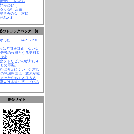
観音寺川 のぼる
渡部みとむ
くるくる軒 店主
会津そらの会 村松
渡部みとむ
近のトラックバック一覧
かった … (4/21 22:31
)
TBSは奇説を訂正しないな
、奇説の根拠となる史料を
示せよ
歴史をトリビアの断片にす
ことの罪悪。
それは考えにくい＝会津若
城の開城理由は「糞尿が城
溜まったから」とＴＢＳ
会津人は本当に怒っている
携帯サイト