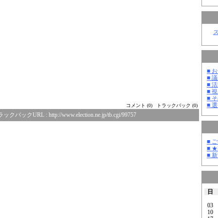
■ お
■ 議
■ 活
■ 
■ そ
■ 選
コメント (0)
トラックバック (0)
ラックバックURL :
http://www.election.ne.jp/tb.cgi/99757
■ 
■ 
■ 
日
03
10