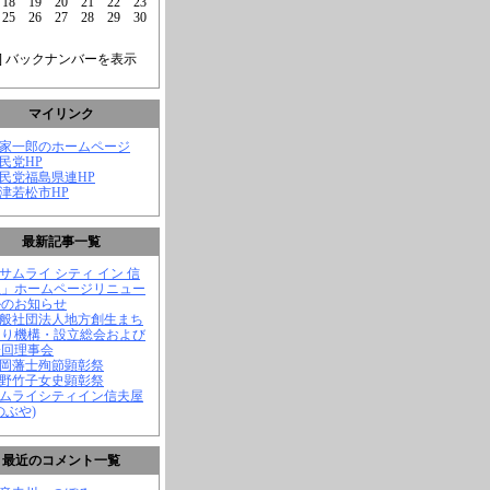
18
19
20
21
22
23
25
26
27
28
29
30
] バックナンバーを表示
マイリンク
菅家一郎のホームページ
自民党HP
自民党福島県連HP
会津若松市HP
最新記事一覧
「サムライ シティ イン 信
屋」ホームページリニュー
ルのお知らせ
一般社団法人地方創生まち
くり機構・設立総会および
一回理事会
長岡藩士殉節顕彰祭
中野竹子女史顕彰祭
サムライシティイン信夫屋
のぶや)
最近のコメント一覧