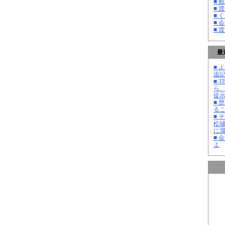
■ 
■ 
■ 
■ 
■ 
最
■ よ
追記
■ 
ら
提
■ 
る
■ 
松
に
■ 
よ