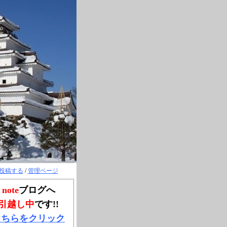
投稿する
/
管理ページ
note
ブログへ
引越し中
です!!
こちらをクリック