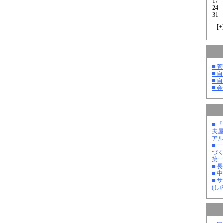
17
24
31
[
+
■ 
■ 
■ 
■ 
■ 
夫
ア
■ 
づ
第
■ 
■ 
■ 
(し