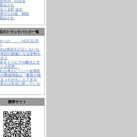
観音寺川 のぼる
渡部みとむ
くるくる軒 店主
会津そらの会 村松
渡部みとむ
近のトラックバック一覧
かった … (4/21 22:31
)
TBSは奇説を訂正しないな
、奇説の根拠となる史料を
示せよ
歴史をトリビアの断片にす
ことの罪悪。
それは考えにくい＝会津若
城の開城理由は「糞尿が城
溜まったから」とＴＢＳ
会津人は本当に怒っている
携帯サイト