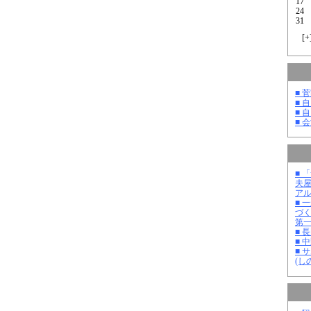
17
24
31
[
+
■ 
■ 
■ 
■ 
■ 
夫
ア
■ 
づ
第
■ 
■ 
■ 
(し