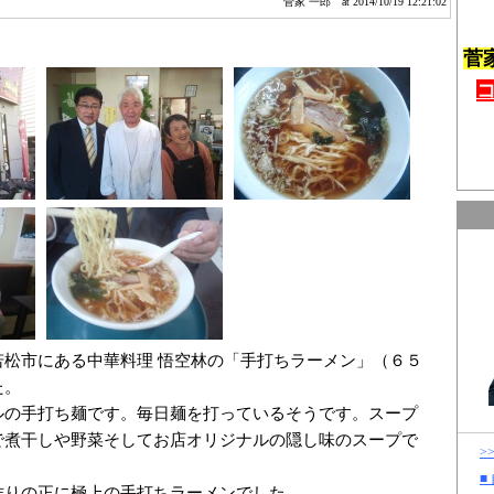
菅家 一郎
at 2014/10/19 12:21:02
菅
若松市にある中華料理 悟空林の「手打ちラーメン」（６５
た。
ルの手打ち麺です。毎日麺を打っているそうです。スープ
で煮干しや野菜そしてお店オリジナルの隠し味のスープで
>
■
作りの正に極上の手打ちラーメンでした。