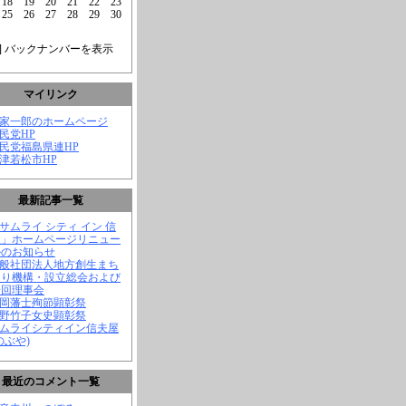
18
19
20
21
22
23
25
26
27
28
29
30
] バックナンバーを表示
マイリンク
菅家一郎のホームページ
自民党HP
自民党福島県連HP
会津若松市HP
最新記事一覧
「サムライ シティ イン 信
屋」ホームページリニュー
ルのお知らせ
一般社団法人地方創生まち
くり機構・設立総会および
一回理事会
長岡藩士殉節顕彰祭
中野竹子女史顕彰祭
サムライシティイン信夫屋
のぶや)
最近のコメント一覧