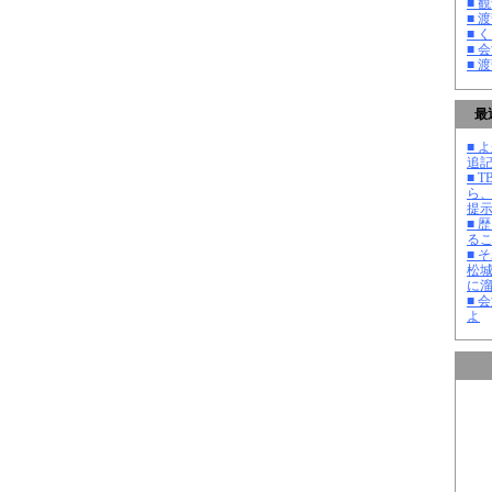
■ 
■ 
■ 
■ 
■ 
最
■ よ
追記
■ 
ら
提
■ 
る
■ 
松
に
■ 
よ