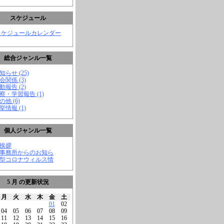
スケジュール
スケジュールカレンダー
総合ジャンル一覧
知らせ (25)
会関係 (3)
動報告 (2)
視察・学習報告 (1)
の他 (6)
挙情報 (1)
個人ジャンル一覧
ご挨拶
★事務所からのお知ら
新型コロナウィルス情
5 月 の更新状況
月
火
水
木
金
土
01
02
04
05
06
07
08
09
11
12
13
14
15
16