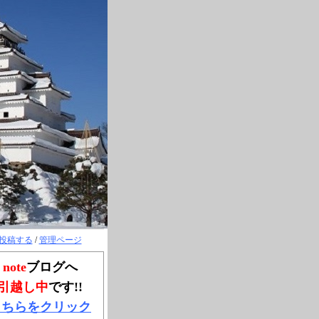
投稿する
/
管理ページ
note
ブログへ
引越し中
です!!
こちらをクリック