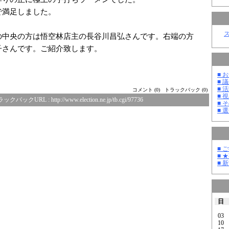
で満足しました。
の中央の方は悟空林店主の長谷川昌弘さんです。右端の方
子さんです。ご紹介致します。
■ お
■ 議
■ 活
コメント (0)
トラックバック (0)
■ 
ラックバックURL :
http://www.election.ne.jp/tb.cgi/97736
■ そ
■ 選
■ 
■ 
■ 
日
03
10