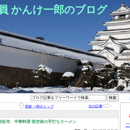
員 かんけ一郎のブログ
次の記事
菅家 一郎のトップ
若松市、中華料理 悟空林の手打ちラーメン