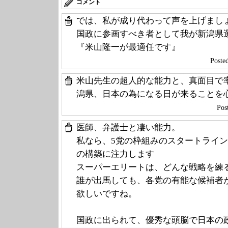
コメント
では、私が成り代わって声を上げまし
国政に参画すべき者として我が新潟県
『米山隆一が最適任です』
Post
米山先生の超人的な能力と、真面目で
潟県、日本の為になる日が来ることを
Po
医師、弁護士と凄い能力。
私なら、5党の枠組みのスタートライ
の構築に注力します
スーパーエリートは、どんな戦略を練
誰が出馬しても、各党の有能な候補者
欲しいですね。
国政に出られて、優秀な頭脳で日本の