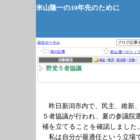
米山隆一の10年先のために
総合ポータル
前の記事
米山 隆一のトッ
活動報告
福祉
|
教育
|
新潟県
|
労働
|
野党５者協議
昨日新潟市内で、民主、維新、
５者協議が行われ、夏の参議院
補を立てることを確認しました
私は自分が最適任という立場で