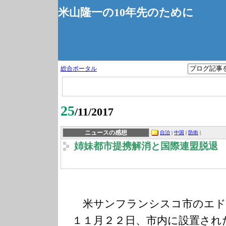
米山隆一の10年先のために
総合ポータル
25
/11/2017
ニュースの感想
自治
|
中国
|
防衛
|
姉妹都市提携解消と国際連盟脱退
米サンフランシスコ市のエド
１１月２２日、市内に設置され