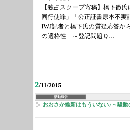
【独占スクープ寄稿】橋下徹氏
同行使罪」「公正証書原本不
IWJ記者と橋下氏の質疑応答か
の適格性 ～登記問題Ｑ…
2
/11/2015
活動報告
おおさか維新はもういない♪～騒動