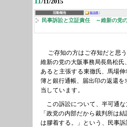
11
/11/2015
活動報告
新潟県
|
民事訴訟と立証責任 ～維新の党
ご存知の方はご存知だと思う
維新の党の大阪事務局長島松氏
あると主張する東徹氏、馬場伸
簿と銀行通帳、届出印の返還を
当しています。
この訴訟について、半可通な
「政党の内部だから裁判所は結
は膠着する。」という、民事訴