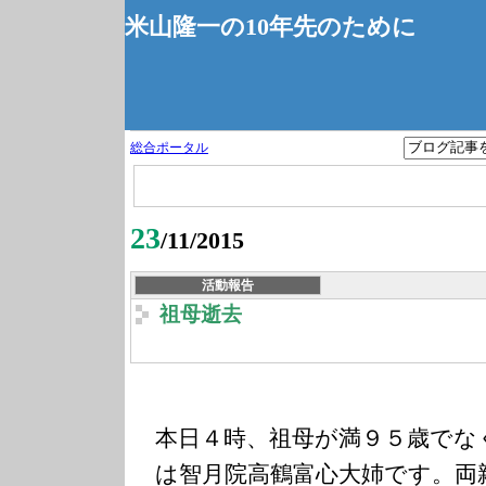
米山隆一の10年先のために
総合ポータル
23
/11/2015
活動報告
祖母逝去
本日４時、祖母が満９５歳でな
は智月院高鶴富心大姉です。両