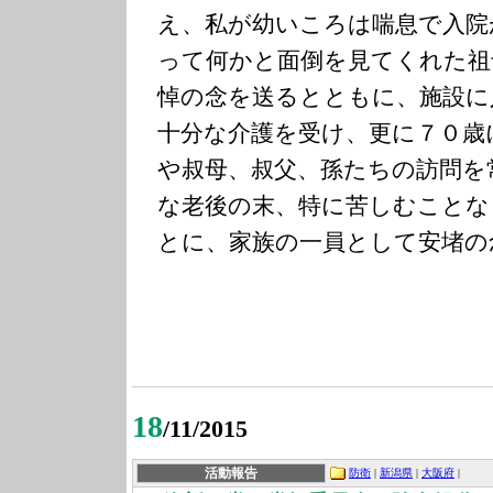
え、私が幼いころは喘息で入院
って何かと面倒を見てくれた祖
悼の念を送るとともに、施設に
十分な介護を受け、更に７０歳
や叔母、叔父、孫たちの訪問を
な老後の末、特に苦しむことな
とに、家族の一員として安堵の
18
/11/2015
活動報告
防衛
|
新潟県
|
大阪府
|