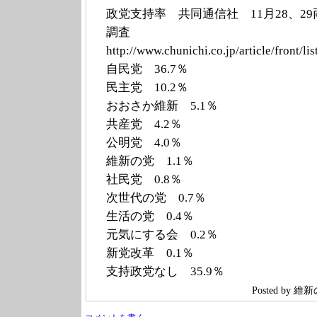
政党支持率 共同通信社 11月28、2
調査
http://www.chun
ichi.co.jp/arti
cle/front/lis
自民党 36.7％
民主党 10.2％
おおさか維新 5.1％
共産党 4.2％
公明党 4.0％
維新の党 1.1％
社民党 0.8％
次世代の党 0.7％
生活の党 0.4％
元気にする会 0.2％
新党改革 0.1％
支持政党なし 35.9％
Posted by