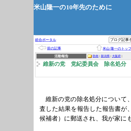
米山隆一の10年先のために
総合ポータル
前の記事
米山 隆一のトッ
活動報告
防衛
|
新潟県
|
大阪府
|
維新の党 党紀委員会 除名処分
維新の党の除名処分について、
査した結果を報告した報告書が
候補者）に郵送され、我が家に