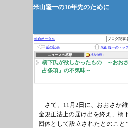
米山隆一の10年先のために
総合ポータル
前の記事
米山 隆一のトッ
ニュースの感想
地方分権
|
橋下氏が欲しかったもの ～おお
占条項」の不気味～
さて、11月2日に、おおさか
金規正法上の届け出を終え、橋
団体として設立されたとのこと