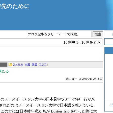
年先のために
10件中
1 - 10件を表示
アメリカ
|
中国
|
韓国
|
アジア
|
来たる
米山 隆一
at 2008/6/19 20:12:19
のノースイースタン大学の日本見学ツアーの御一行が来
>
されたのはノースイースタン大学で日本語を教えている
、この方には日本昨年私たちが Boston Trip を行った際に大