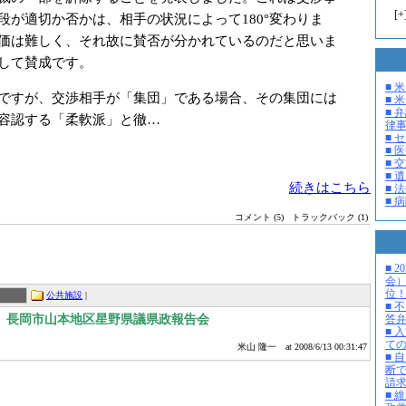
[
+
段が適切か否かは、相手の状況によって180°変わりま
価は難しく、それ故に賛否が分かれているのだと思いま
して賛成です。
■ 
ですが、交渉相手が「集団」である場合、その集団には
■ 米
■ 
容認する「柔軟派」と徹…
律
■ 
■ 
■ 
■ 
続きはこちら
■ 
■ 
コメント (5)
トラックバック (1)
■ 
会
位
公共施設
|
■ 
答
掃、長岡市山本地区星野県議県政報告会
■ 
て
米山 隆一
at 2008/6/13 00:31:47
■ 
断
請
■ 