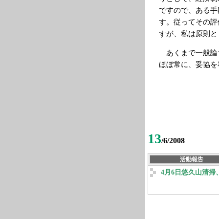
ですので、ある手
す。従ってその評
すが、私は原則と
あくまで一般論
ほぼ常に、妥協を
13
/6/2008
活動報告
4月6日悠久山清