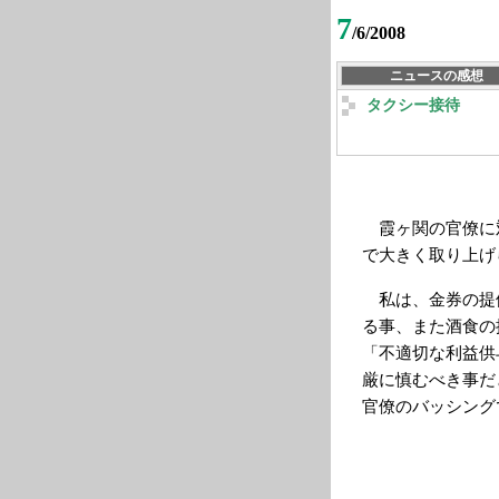
7
/6/2008
ニュースの感想
タクシー接待
霞ヶ関の官僚に
で大きく取り上げ
私は、金券の提
る事、また酒食の
「不適切な利益供
厳に慎むべき事だ
官僚のバッシング