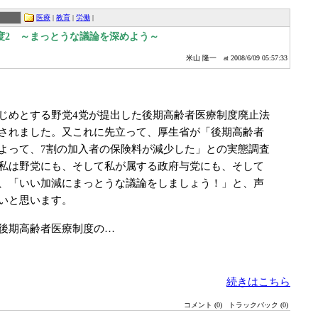
医療
|
教育
|
労働
|
度2 ～まっとうな議論を深めよう～
米山 隆一
at 2008/6/09 05:57:33
めとする野党4党が提出した後期高齢者医療制度廃止法
されました。又これに先立って、厚生省が「後期高齢者
よって、7割の加入者の保険料が減少した」との実態調査
私は野党にも、そして私が属する政府与党にも、そして
、「いい加減にまっとうな議論をしましょう！」と、声
いと思います。
後期高齢者医療制度の…
続きはこちら
コメント (0)
トラックバック (0)