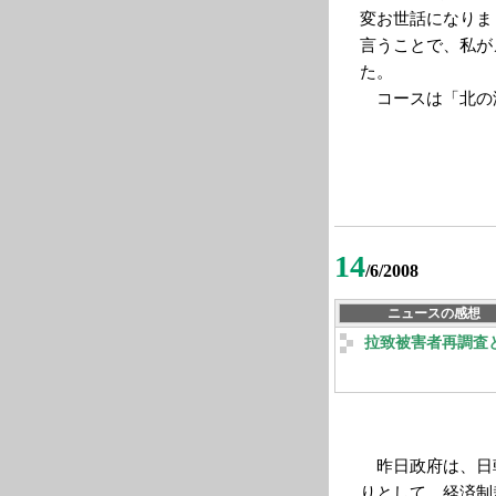
変お世話になりま
言うことで、私が
た。
コースは「北の
14
/6/2008
ニュースの感想
拉致被害者再調査
昨日政府は、日
りとして、経済制