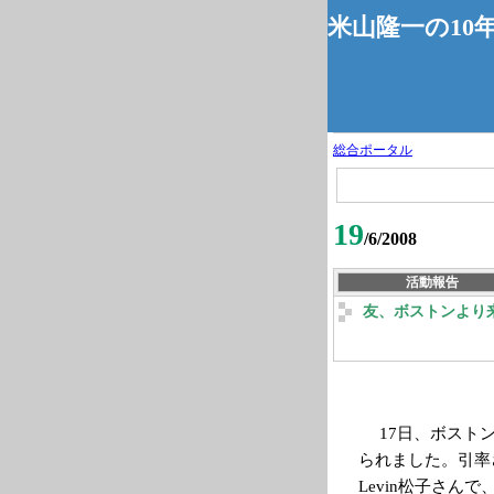
米山隆一の10
総合ポータル
19
/6/2008
活動報告
友、ボストンより
17日、ボストン
られました。引率
Levin松子さんで