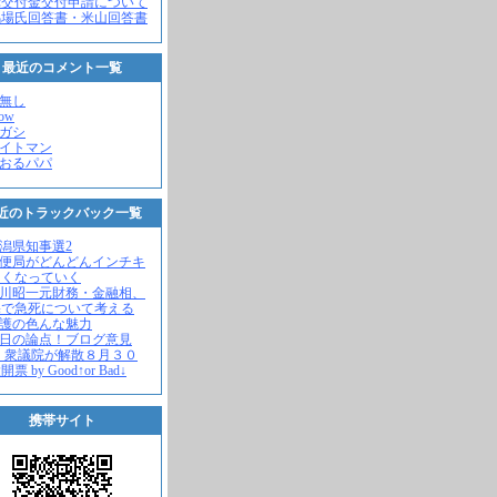
党交付金交付申請について
馬場氏回答書・米山回答書
最近のコメント一覧
名無し
how
ヒガシ
エイトマン
かおるパパ
近のトラックバック一覧
新潟県知事選2
郵便局がどんどんインチキ
さくなっていく
中川昭一元財務・金融相、
宅で急死について考える
名護の色んな魅力
今日の論点！ブログ意見
 衆議院が解散８月３０
票 by Good↑or Bad↓
携帯サイト