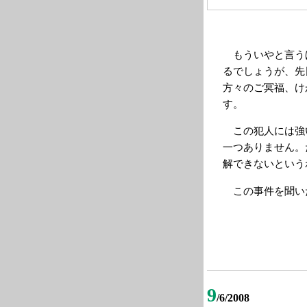
もういやと言う
るでしょうが、先
方々のご冥福、け
す。
この犯人には強
一つありません。
解できないという
この事件を聞い
9
/6/2008