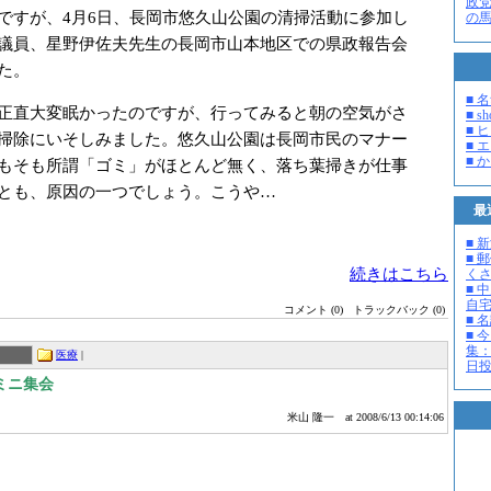
政
ですが、4月6日、長岡市悠久山公園の清掃活動に参加し
の
議員、星野伊佐夫先生の長岡市山本地区での県政報告会
た。
■ 
正直大変眠かったのですが、行ってみると朝の空気がさ
■ s
■ 
掃除にいそしみました。悠久山公園は長岡市民のマナー
■ 
■ 
もそも所謂「ゴミ」がほとんど無く、落ち葉掃きが仕事
とも、原因の一つでしょう。こうや…
最
■ 
■ 
続きはこちら
く
■ 
自
コメント (0)
トラックバック (0)
■ 
■ 
集：
医療
|
日投開
ミニ集会
米山 隆一
at 2008/6/13 00:14:06