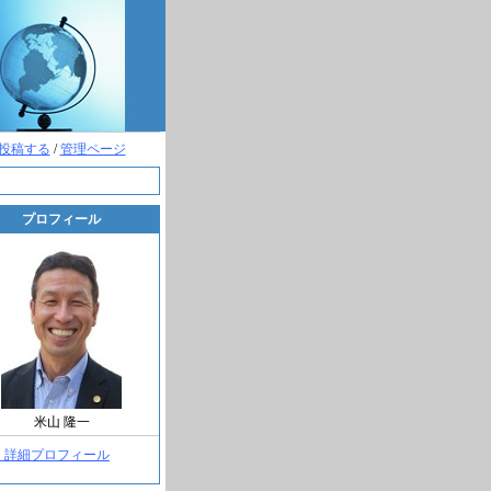
投稿する
/
管理ページ
プロフィール
米山 隆一
> 詳細プロフィール