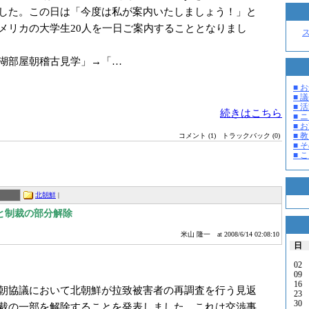
した。この日は「今度は私が案内いたしましょう！」と
メリカの大学生20人を一日ご案内することとなりまし
湖部屋朝稽古見学」→「…
■ お
■ 議
■ 活
続きはこちら
■ 
■ 
■ 教
コメント (1)
トラックバック (0)
■ そ
■ 
北朝鮮
|
と制裁の部分解除
米山 隆一
at 2008/6/14 02:08:10
日
02
09
16
朝協議において北朝鮮が拉致被害者の再調査を行う見返
23
30
裁の一部を解除することを発表しました。これは交渉事