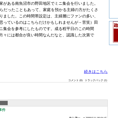
家がある南魚沼市の野田地区でミニ集会を行いました。
からだったこともあって、家庭を預かる主婦の方がたくさ
りました。この時間帯設定は、主婦層にファンの多い、
思っているのはこちらだけかもしれませんが－苦笑）田
ニ集会を参考にしたものです。成る程平日のこの時間
方々には都合が良い時間なんだなと、認識した次第で
続きはこちら
コメント (0)
トラックバック (1)
事件
米山 隆一
at 2008/6/11 00:04:45