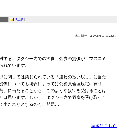
埼玉県
|
米山 隆一
at 2008/6/07 10:25:31
対する、タクシー内での酒食・金券の提供が、マスコミ
られています。
供に関しては禁じられている「運賃の払い戻し」に当た
提供についても場合によっては公務員倫理規定に言う
与」に当たることから、このような接待を受けることは
とは思います。しかし、タクシー内で酒食を受け取った
で事たれりとするのも、問題…
続きはこちら