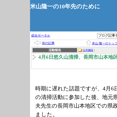
米山隆一の10年先のために
総合ポータル
前の記事
米山 隆一のトッ
活動報告
公共施設
|
4月6日悠久山清掃、長岡市山本地
時期に遅れた話題ですが、4月6
の清掃活動に参加した後、地元
夫先生の長岡市山本地区での県
ました。