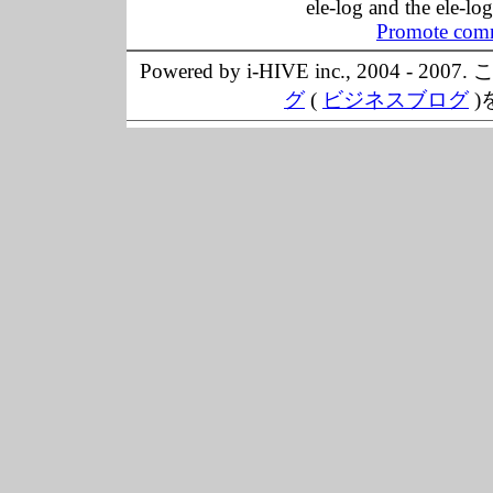
ele-log and the ele-lo
Promote comm
Powered by i-HIVE inc., 20
グ
(
ビジネスブログ
)