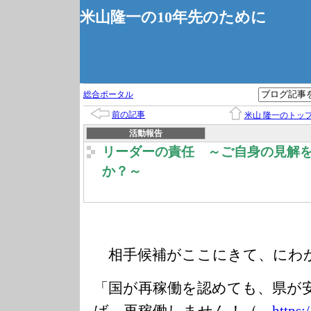
米山隆一の10年先のために
総合ポータル
前の記事
米山 隆一のトッ
活動報告
リーダーの責任 ～ご自身の見解
か？～
相手候補がここにきて、にわ
「国が再稼働を認めても、県が