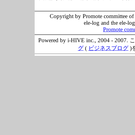
Copyright by Promote committee of O
ele-log and the ele-lo
Promote comm
Powered by i-HIVE inc., 20
グ
(
ビジネスブログ
)