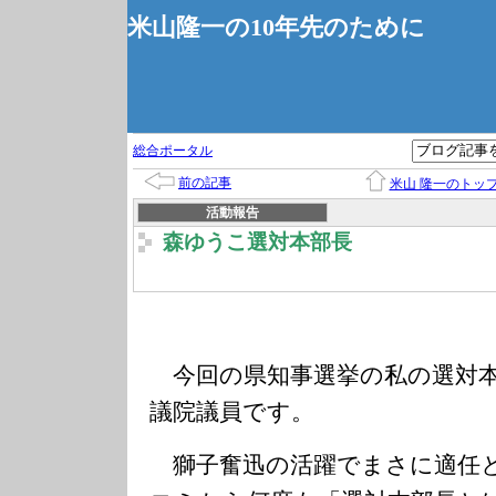
米山隆一の10年先のために
総合ポータル
前の記事
米山 隆一のトッ
活動報告
森ゆうこ選対本部長
今回の県知事選挙の私の選対本
議院議員です。
獅子奮迅の活躍でまさに適任