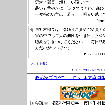
選対本部長、頼もしい限りです！
装いも華やかに ピンクでまとめた森
一候補の街宣は、若々しく明るい感じ
Post
選対本部長は、森ゆうこ参議院議員と
宣の中でお二人の個性を引き出した公
聴衆を引きつけてください！！毎回話
んだのがいいで〜す！
Posted by T
コメントを書く
【
エレログTOP
|
エレログとは
政治家ブログ”エレログ”地方議員
国会議員、都道府県知事、市区町村