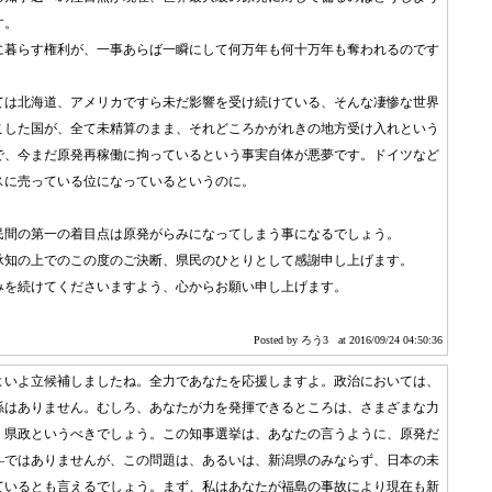
す。
に暮らす権利が、一事あらば一瞬にして何万年も何十万年も奪われるのです
ては北海道、アメリカですら未だ影響を受け続けている、そんな凄惨な世界
こした国が、全て未精算のまま、それどころかがれきの地方受け入れという
で、今まだ原発再稼働に拘っているという事実自体が悪夢です。ドイツなど
スに売っている位になっているというのに。
民間の第一の着目点は原発がらみになってしまう事になるでしょう。
承知の上でのこの度のご決断、県民のひとりとして感謝申し上げます。
みを続けてくださいますよう、心からお願い申し上げます。
Posted by ろう3
at 2016/09/24 04:50:36
よいよ立候補しましたね。全力であなたを応援しますよ。政治においては、
係はありません。むしろ、あなたが力を発揮できるところは、さまざまな力
、県政というべきでしょう。この知事選挙は、あなたの言うように、原発だ
―ではありませんが、この問題は、あるいは、新潟県のみならず、日本の未
ているとも言えるでしょう。まず、私はあなたが福島の事故により現在も新