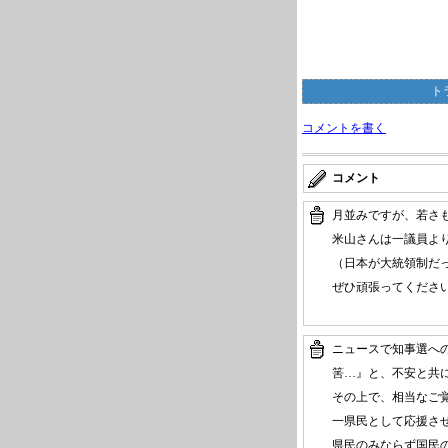
ト
コメントを書く
コメント
月並みですが、若さ
米山さんは一議員よ
（日本が大統領制だ
ぜひ頑張ってくださ
ニュースで知事選へ
筈…』と、不安と共
その上で、相当なご
一県民として応援さ
県民のみならず国民