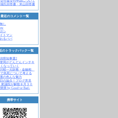
党交付金交付申請について
馬場氏回答書・米山回答書
最近のコメント一覧
名無し
how
ヒガシ
エイトマン
かおるパパ
近のトラックバック一覧
新潟県知事選2
郵便局がどんどんインチキ
さくなっていく
中川昭一元財務・金融相、
宅で急死について考える
名護の色んな魅力
今日の論点！ブログ意見
 衆議院が解散８月３０
票 by Good↑or Bad↓
携帯サイト