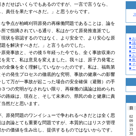
きだせばいくらでもあるのですが、一言で言うなら、
し、責任を果たすべきだ。」と思うからです。
な争点が柏崎刈羽原発の再稼働問題であることは、論を
各所で指摘されている通り、私はかつて原発推進派でし
「現状を容認するのではなく、より安全で、より安心な原
■ お
■ 議
問題を解決すべきだ。」と言うものでした。
■ 活
■ 
原発事故と、その後５年経った今でも、全く事故収束の
■ 
状を見て、私は意見を変えました。我々は、原子力発電と
■ 教
■ そ
険の全像を全く理解していなかったのです。私は、福島第
■ 
とその発生プロセスの徹底的な究明、事故の健康への影響
そして万が一事故が起こった場合の安全確保（避難）の手
の３つの究明がなされない限り、再稼働の議論は始められ
事の路線は、現在と、そして未来の、県民の命と健康に責
て当然だと思います。
日
、原発問題のワンイシューで争われるべきだとは全く思
02
09
題は勿論とても重要な問題ですが、本質的にはリスク管理
16
23
何かの価値を生み出し、提供するものではないからです。
30