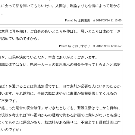
人に会って話を聞いてもらいたい。人間は、理論よりも心情によって動かさ
く。
Posted by 永田隆史
at 2016/09/24 11:13:00
の意見に耳を傾け、ご自身の良いところを伸ばし、悪いところは改めて下さ
が認めているのですから。
Posted by とおりすがり
at 2016/09/24 12:04:52
継ぎ、出馬を決めていただき、本当にありがとうございます。
組織団体ではない、県民一人一人の意思表示の機会を作ってもらえたと感謝
被ばくを避けることは到底無理ですし、ヨウ素剤が必要な人にいきわたるか
思います。それ以前に、事故の際に速やかに東電が情報提供してくれるの
変不安です。
が起こった場合の安全確保」ができたとしても、避難生活はそこから何年に
の現状を考えれば30㎞圏内からの避難で終わる計画では意味がないとも感じ
なくてもそこに原発があり、核燃料がある限りは、不完全でも避難計画は作
ないのですが）