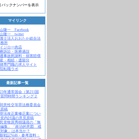
] バックナンバーを表示
マイリンク
米山隆一 Facebook
山隆一 twitter
弁護士法人おおたか総合法
事務所
セイジロー肉店
医療訴訟・医療過誤
交通事故慰謝料・損害賠償
遺産・相続・遺留分
法律専門職の求人サイト
病院転職ラボ
最新記事一覧
2023年通常国会（第211国
）質問時間ランキング２
！
不同意性交等罪法務委員会
弁原稿
入管法改正案修正案につい
の党内討議の意見原稿
自民党牧原秀樹議員の「無
で編集」「政治的意図…戒
求対象」は本当か？
維新戦記Vol6・参考資料：