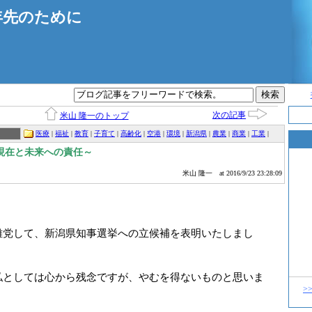
年先のために
次の記事
米山 隆一のトップ
医療
|
福祉
|
教育
|
子育て
|
高齢化
|
空港
|
環境
|
新潟県
|
農業
|
商業
|
工業
|
現在と未来への責任～
米山 隆一
at 2016/9/23 23:28:09
党して、新潟県知事選挙への立候補を表明いたしまし
としては心から残念ですが、やむを得ないものと思いま
>