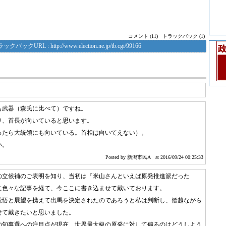
コメント (11)
トラックバック (1)
ラックバックURL :
http://www.election.ne.jp/tb.cgi/99166
も武器（森氏に比べて）ですね。
り、首長が向いていると思います。
ったら大統領にも向いている。首相は向いてえない）。
い。
Posted by 新潟市民A
at 2016/09/24 00:25:33
の立候補のご表明を知り、当初は『米山さんといえば原発推進派だった
に色々な記事を経て、今ここに書き込ませて戴いております。
覚悟と展望を携えて出馬を決定されたのであろうと私は判断し、僭越ながら
せて戴きたいと思いました。
の知事選への注目点が現在、世界最大級の原発に対して偏るのはどうしよう