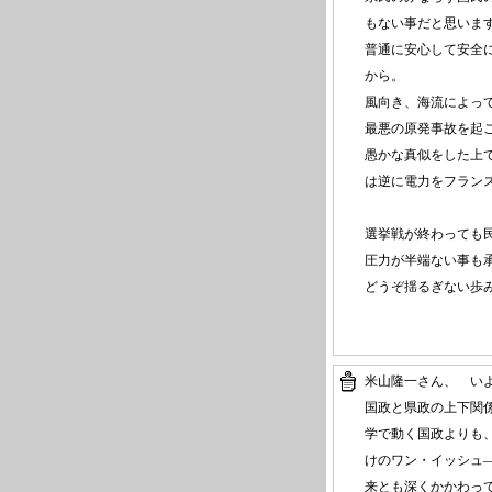
もない事だと思いま
普通に安心して安全
から。
風向き、海流によっ
最悪の原発事故を起
愚かな真似をした上
は逆に電力をフラン
選挙戦が終わっても
圧力が半端ない事も
どうぞ揺るぎない歩
米山隆一さん、 い
国政と県政の上下関
学で動く国政よりも
けのワン・イッシュ
来とも深くかかわっ