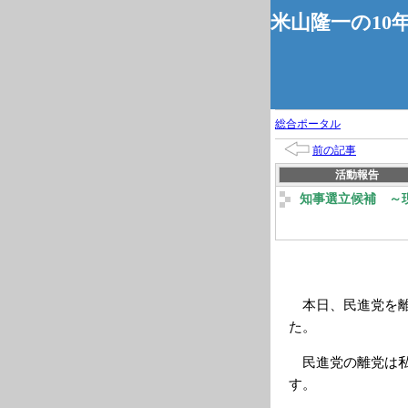
米山隆一の10
総合ポータル
前の記事
活動報告
知事選立候補 ～
本日、民進党を離
た。
民進党の離党は私
す。