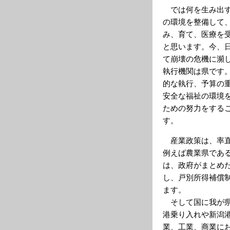
では何を生み出す
の環境を整備して
み、育て、医療を
と思います。今、
て崩壊の危機に瀕
執行機関は県です
的な執行、予算の
安全な福祉の環境
ための努力をする
す。
産業政策は、率直
例えば農業県であ
は、政府がまとめ
し、戸別所得補償
ます。
そして国に我が県
港乗り入れや新潟
業、工業、商業に