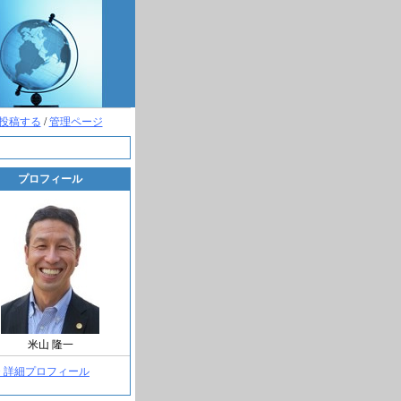
投稿する
/
管理ページ
プロフィール
米山 隆一
> 詳細プロフィール