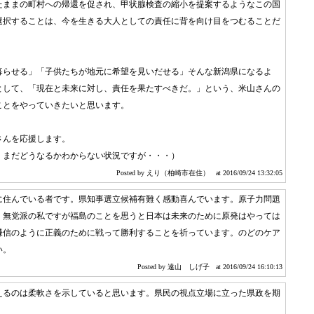
たままの町村への帰還を促され、甲状腺検査の縮小を提案するようなこの国
選択することは、今を生きる大人としての責任に背を向け目をつむることだ
暮らせる」「子供たちが地元に希望を見いだせる」そんな新潟県になるよ
として、「現在と未来に対し、責任を果たすべきだ。」という、米山さんの
ことをやっていきたいと思います。
さんを応援します。
、まだどうなるかわからない状況ですが・・・）
Posted by えり（柏崎市在住）
at 2016/09/24 13:32:05
に住んでいる者です。県知事選立候補有難く感動喜んでいます。原子力問題
。無党派の私ですが福島のことを思うと日本は未来のために原発はやっては
謙信のように正義のために戦って勝利することを祈っています。のどのケア
い。
Posted by 遠山 しげ子
at 2016/09/24 16:10:13
えるのは柔軟さを示していると思います。県民の視点立場に立った県政を期