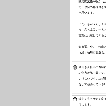
除染廃棄物がおかれ
で、原発の再稼働を
と思います。
「だれもが人らしく
う、私も県民の一人
言葉に共感しできる
知事選、全力で米山
（続く柏崎市長選も
米山さん新潟市西区
の争点が第一義です
いけないです。上杉
をして頑張って下さ
現実を見て考えを変
待します。