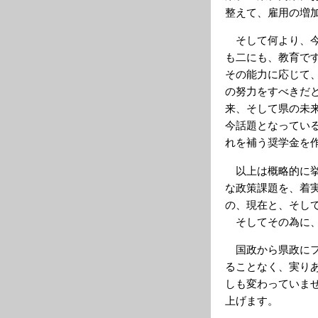
整えて、雇用の増
そして何より、今
も二にも、教育で
その能力に応じて
の努力をすべきだ
来、そして県の未
今話題となってい
れを補う奨学金を
以上は概略的に挙
な政策課題を、着
の、現在と、そし
そしてその為に、
国政から県政にフ
ることなく、実り
しも変わっていま
上げます。