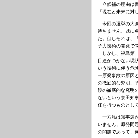
立候補の理由は書
「現在と未来に対
今回の選挙の大き
待ちません。既に
た。但しそれは、
子力技術の開発で
しかし、福島第一
目途がつかない現
いう技術に伴う危
一原発事故の原因
の徹底的な究明、
段の徹底的な究明
ないという泉田知
任を持つものとし
一方私は知事選が
いません。原発問
の問題であって、