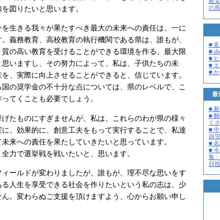
政
の
加を図りたいと思います。
を生きる我々が果たすべき最大の未来への責任は、一に
す。義務教育、高校教育の執行機関である県は、誰もが、
■ 
、質の高い教育を受けることができる環境を作る、最大限
■ s
■ 
と思いますし、その努力によって、私は、子供たちの未
■ 
■ 
来を、実際に向上させることができると、信じています。
る国の奨学金の不十分な点については、県のレベルで、こ
最
作ってくことも必要でしょう。
■ 
■ 
げたものにすぎませんが、私は、これらのわが県の様々
く
実に、効果的に、創意工夫をもって実行することで、私達
■ 
自
て未来への責任を果たしていきたいと思っています。
■ 
■ 
全力で選挙戦を戦いたいと、思います。
集：
日投開
ィールドが変わりましたが、誰もが、理不尽な思いをす
ある人生を享受できる社会を作りたいという私の志は、少
せん。変わらぬご支援を頂けますよう、心からお願い申し