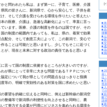
[
+
かと問われたら私は、まず第一に、子育て、医療、介護
、県民の皆さんに、新潟県で、心から安心して、子供を産
受け、そして介護を受けられる環境を作りたいと答えたい
日本の医療、介護は、急速な高齢化によって、率直に言っ
■ 
■ 米
しています。医療、介護の制度を作るのは国ですが、その
■ 
。国の制度の範囲内であっても、私は、県の、着実で効果
律
■ 
重点配分、そして創意工夫によって、この新潟で、安心で
■ 
■ 
を作ることは可能だと思いますし、少しでもそこに近づく
■ 
■ 
ことが、現在と未来に対する政治の責任であると思いま
■ 
に言って国の制度に依拠するところが大きいのですが、
■ 
るわが県にとって非常に大きな問題であるＴＰＰについて
会
た協定について我が県としての問題点をはっきりと指摘
位
■ 
制度等の、明確で実効性のある対策を国に求めたいと思い
答
■ 
て
の要望を的確に伝えると同時に、例えば新幹線の新潟空
■ 
断
港の整備等で新潟県の利便性を向上させると同時に、農
請
■ 
おいて努力する企業が円滑にビジネスを進められる環境を