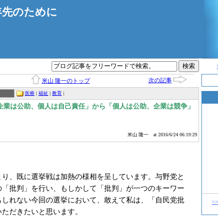
年先のために
次の記事
米山 隆一のトップ
医療
|
福祉
|
教育
|
企業は公助、個人は自己責任」から「個人は公助、企業は競争」
米山 隆一
at 2016/6/24 06:19:29
り、既に選挙戦は加熱の様相を呈しています。与野党と
の「批判」を行い、もしかして「批判」が一つのキーワー
もしれない今回の選挙において、敢えて私は、「自民党批
>
いただきたいと思います。