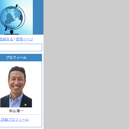
投稿する
/
管理ページ
プロフィール
米山 隆一
> 詳細プロフィール