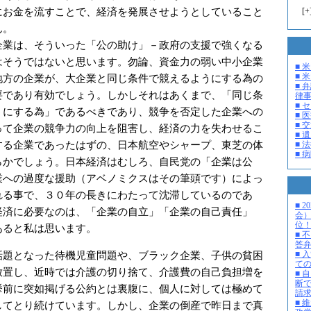
にお金を流すことで、経済を発展させようとしていること
[
+
ん。
業は、そういった「公の助け」－政府の支援で強くなる
はそうではないと思います。勿論、資金力の弱い中小企業
■ 
■ 米
地方の企業が、大企業と同じ条件で競えるようにする為の
■ 
要であり有効でしょう。しかしそれはあくまで、「同じ条
律
■ 
うにする為」であるべきであり、競争を否定した企業への
■ 
■ 
って企業の競争力の向上を阻害し、経済の力を失わせるこ
■ 
する企業であったはずの、日本航空やシャープ、東芝の体
■ 
■ 
らかでしょう。日本経済はむしろ、自民党の「企業は公
業への過度な援助（アベノミクスはその筆頭です）によっ
れる事で、３０年の長きにわたって沈滞しているのであ
■ 
経済に必要なのは、「企業の自立」「企業の自己責任」
会
位
あると私は思います。
■ 
答
題となった待機児童問題や、ブラック企業、子供の貧困
■ 
て
放置し、近時では介護の切り捨て、介護費の自己負担増を
■ 
断
挙前に突如掲げる公約とは裏腹に、個人に対しては極めて
請
■ 
してとり続けています。しかし、企業の倒産で昨日まで真