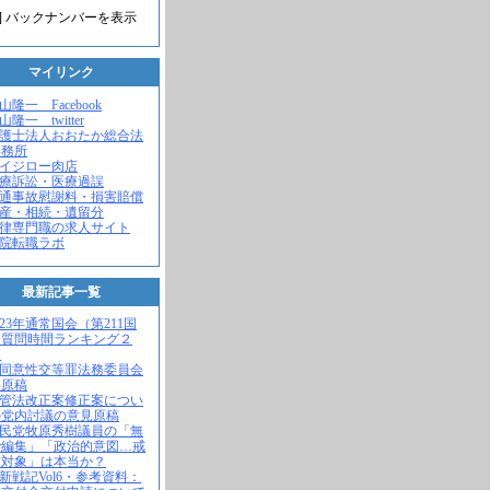
] バックナンバーを表示
マイリンク
米山隆一 Facebook
山隆一 twitter
弁護士法人おおたか総合法
事務所
セイジロー肉店
医療訴訟・医療過誤
交通事故慰謝料・損害賠償
遺産・相続・遺留分
法律専門職の求人サイト
病院転職ラボ
最新記事一覧
2023年通常国会（第211国
）質問時間ランキング２
！
不同意性交等罪法務委員会
弁原稿
入管法改正案修正案につい
の党内討議の意見原稿
自民党牧原秀樹議員の「無
で編集」「政治的意図…戒
求対象」は本当か？
維新戦記Vol6・参考資料：