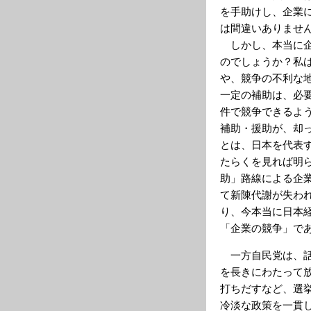
を手助けし、企業
は間違いありませ
しかし、本当に企
のでしょうか？私
や、競争の不利な
一定の補助は、必
件で競争できるよ
補助・援助が、却
とは、日本を代表
たらくを見れば明
助」路線による企
て新陳代謝が失わ
り、今本当に日本
「企業の競争」で
一方自民党は、話
を長きにわたって
打ちだすなど、選
冷淡な政策を一貫