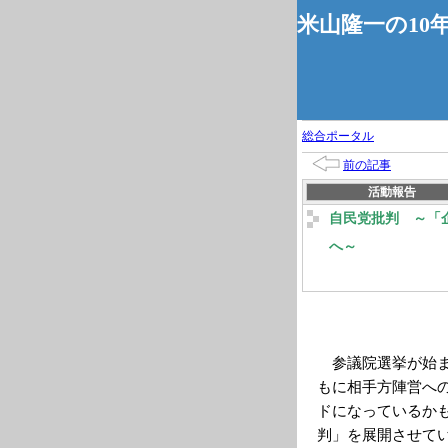
米山隆一の10
総合ポータル
前の記事
活動報告
自民党批判 ～「
へ～
参議院選挙が始ま
もに相手方陣営へ
ドになっているか
判」を展開させて