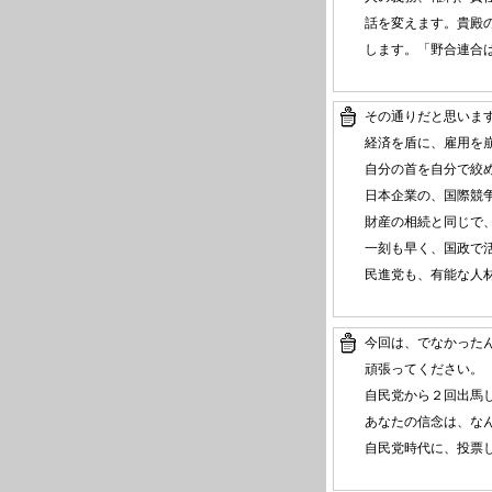
話を変えます。貴殿
します。「野合連合
その通りだと思いま
経済を盾に、雇用を
自分の首を自分で絞
日本企業の、国際競
財産の相続と同じで
一刻も早く、国政で
民進党も、有能な人
今回は、でなかった
頑張ってください。
自民党から２回出馬
あなたの信念は、な
自民党時代に、投票