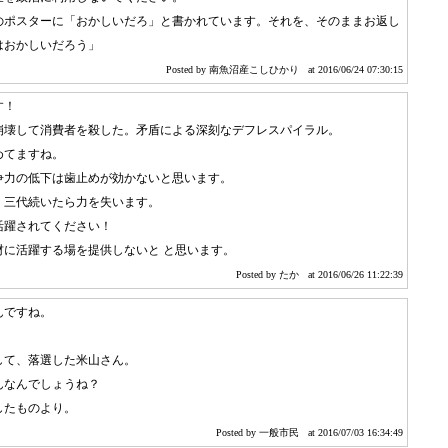
のポスターに「おかしいだろ」と書かれています。それを、そのままお返し
はおかしいだろう」
Posted by 南魚沼産こしひかり
at 2016/06/24 07:30:15
す！
崩壊して消費者を殺した。矛盾による深刻なデフレスパイラル。
めてますね。
争力の低下は歯止めが効かないと思います。
、三代続いたら力を失います。
活躍されてください！
材に活躍する場を提供しないと と思います。
Posted by たか
at 2016/06/26 11:22:39
んですね。
して、落選した米山さん。
んなんでしょうね？
したものより。
Posted by 一般市民
at 2016/07/03 16:34:49