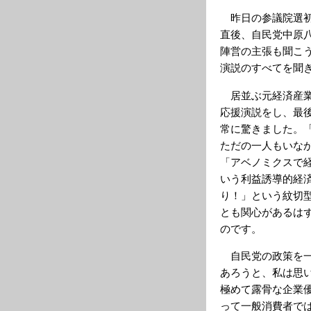
昨日の参議院選初
直後、自民党中原
陣営の主張も聞こ
演説のすべてを聞
居並ぶ元経済産業
応援演説をし、最
常に驚きました。
ただの一人もいな
「アベノミクスで
いう利益誘導的経
り！」という紋切
とも関心があるは
のです。
自民党の政策を一
あろうと、私は思
極めて露骨な企業
って一般消費者で