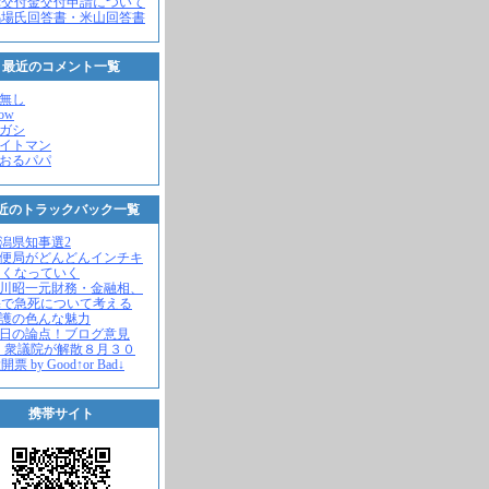
党交付金交付申請について
馬場氏回答書・米山回答書
最近のコメント一覧
名無し
how
ヒガシ
エイトマン
かおるパパ
近のトラックバック一覧
新潟県知事選2
郵便局がどんどんインチキ
さくなっていく
中川昭一元財務・金融相、
宅で急死について考える
名護の色んな魅力
今日の論点！ブログ意見
 衆議院が解散８月３０
票 by Good↑or Bad↓
携帯サイト