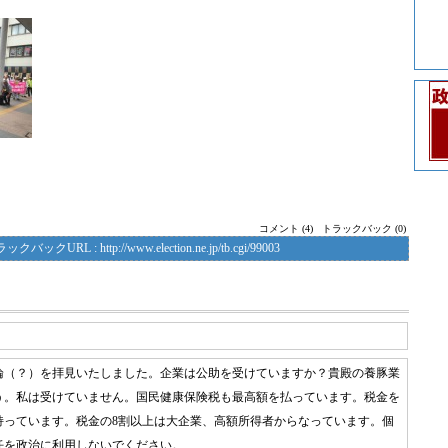
コメント (4)
トラックバック (0)
ラックバックURL :
http://www.election.ne.jp/tb.cgi/99003
論（？）を拝見いたしました。企業は公助を受けていますか？貴殿の養豚業
う。私は受けていません。国民健康保険税も最高額を払っています。税金を
持っています。税金の8割以上は大企業、高額所得者からなっています。個
任を政治に利用しないでください。