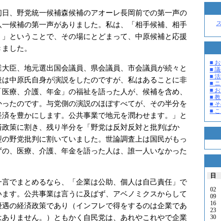
日、野党統一候補森候補のアオーレ長岡前での第一声の
八一候補の第一声がありました。私は、「相手候補、相手
う」ということで、その場にとどまって、中原候補と応援
きました。
■ お
大臣、地元選出国会議員、県会議員、市会議員が続々と
■ 議
■ 活
後は中原氏自身が演説をしたのですが、私はあることに非
■ 
■ 
「医療、介護、年金」の福祉を語った人が、候補を含め、
■ 教
かったのです。与党側の演説のほぼすべてが、その半分を
■ そ
■ 
経済を豊かにします。公共事業で地元を潤わせます。」と
済政策に割き、残り半分を「野党は反対反対と批判ばか
型の野党批判に割いていました。世論調査上は国民がもっ
ずの、医療、介護、年金を語った人は、誰一人いなかった
日
言でまとめるなら、「企業は公助、個人は自己責任」で
02
います。公共事業は言うに及ばず、アベノミクスからして
09
16
優遇の経済政策であり（インフレで得をするのは企業であ
23
はありません。）ともかく自民党は、あれやこれやで企業
30