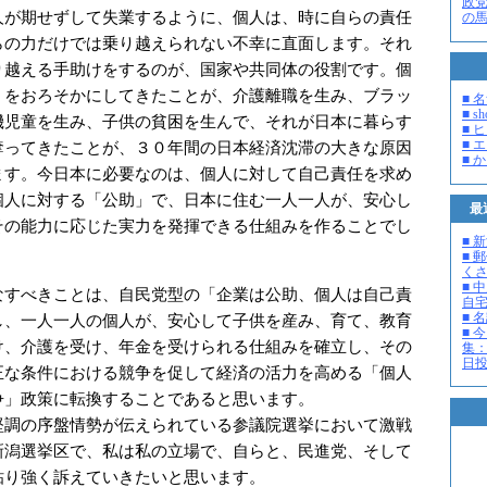
政
人が期せずして失業するように、個人は、時に自らの責任
の
らの力だけでは乗り越えられない不幸に直面します。それ
り越える手助けをするのが、国家や共同体の役割です。個
」をおろそかにしてきたことが、介護離職を生み、ブラッ
■ 
■ s
機児童を生み、子供の貧困を生んで、それが日本に暮らす
■ 
■ 
奪ってきたことが、３０年間の日本経済沈滞の大きな原因
■ 
ます。今日本に必要なのは、個人に対して自己責任を求め
個人に対する「公助」で、日本に住む一人一人が、安心し
最
その能力に応じた実力を発揮できる仕組みを作ることでし
■ 
■ 
く
■ 
すべきことは、自民党型の「企業は公助、個人は自己責
自
■ 
し、一人一人の個人が、安心して子供を産み、育て、教育
■ 
け、介護を受け、年金を受けられる仕組みを確立し、その
集：
日投開
正な条件における競争を促して経済の活力を高める「個人
争」政策に転換することであると思います。
調の序盤情勢が伝えられている参議院選挙において激戦
新潟選挙区で、私は私の立場で、自らと、民進党、そして
粘り強く訴えていきたいと思います。