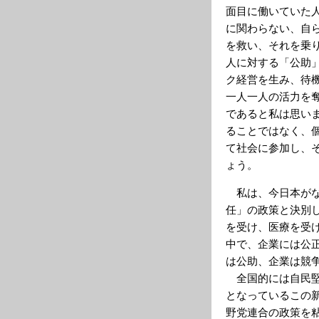
面目に働いていた
に関わらない、自
を救い、それを乗
人に対する「公助
ク経営を生み、待
一人一人の活力を
であると私は思い
ることではなく、
て社会に参加し、
ょう。
私は、今日本がな
任」の政策と決別
を受け、医療を受
中で、企業には公
は公助、企業は競
全国的には自民堅
となっているこの
野党連合の政策を