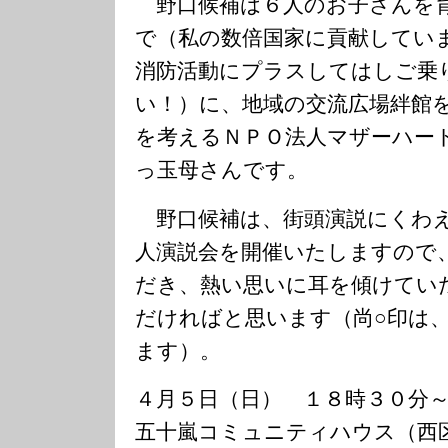
野口候補は６人のお子さんを
で（私の数倍国家に貢献してい
消防活動にプラスしてはしご乗
い！）に、地域の交流広場絆館
を考えるＮＰＯ法人マザーハー
っ玉母さんです。
野口候補は、街頭演説にくわえ
人演説会を開催いたしますので
だき、熱い思いに耳を傾けてい
だければと思います（尚○印は
ます）。
４月５日（日） １８時３０分
五十嵐コミュニティハウス（西