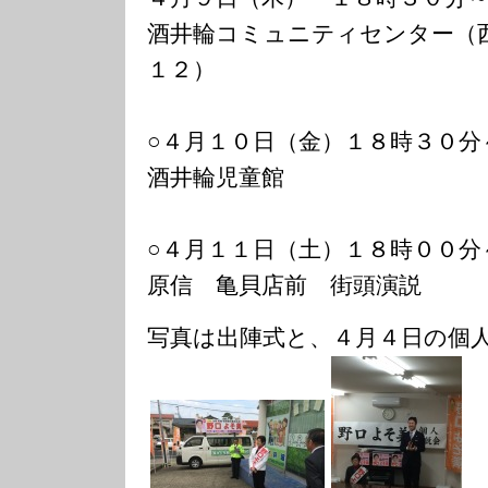
酒井輪コミュニティセンター（
１２）
○４月１０日（金）１８時３０分
酒井輪児童館
○４月１１日（土）１８時００分
原信 亀貝店前 街頭演説
写真は出陣式と、４月４日の個