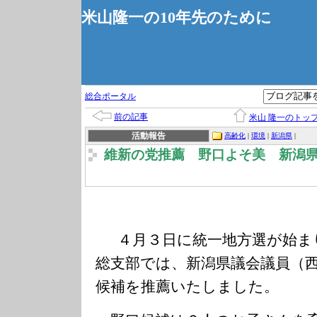
米山隆一の10年先のために
総合ポータル
前の記事
米山 隆一のトッ
活動報告
高齢化
|
環境
|
新潟県
|
維新の党推薦 野口よそ美 新潟
４月３日に統一地方選が始ま
総支部では、新潟県議会議員（
候補を推薦いたしました。