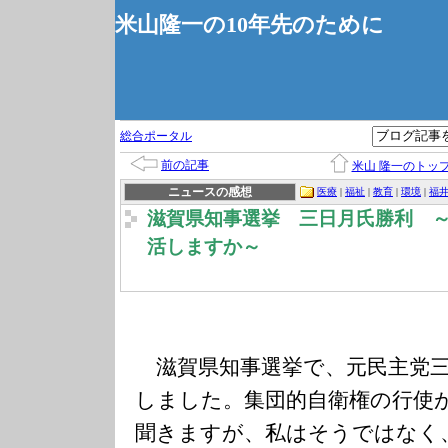
米山隆一の10年先のために
総合ポータル
前の記事
米山 隆一のトッ
ニュースの感想
医療
|
福祉
|
教育
|
環境
|
福
滋賀県知事選挙 三日月氏勝利 
活しますか～
滋賀県知事選挙で、元民主党三
しました。集団的自衛権の行使
聞きますが、私はそうではなく