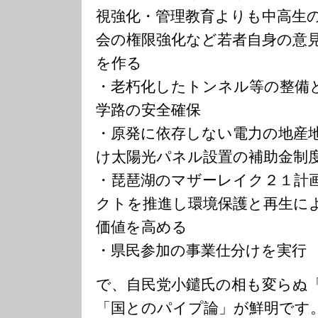
視強化・管理教育よりも中高生
会の権限強化など若者自身の意
を作る
・老朽化したトンネル等の整備
学路の安全確保
・原発に依存しない電力の地産
け太陽光パネル設置の補助金制
・琵琶湖のマザーレイク２１計
クトを推進し環境保護と再生に
価値を高める
・県民参加の事業仕分けを実行
で、自民党小鑓氏の相も変らぬ
「国とのパイプ論」が鮮明です