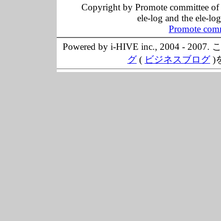
Copyright by Promote committee of O
ele-log and the ele-lo
Promote comm
Powered by i-HIVE inc., 20
グ
(
ビジネスブログ
)