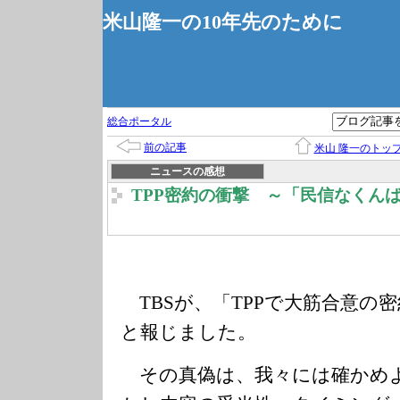
米山隆一の10年先のために
総合ポータル
前の記事
米山 隆一のトッ
ニュースの感想
TPP密約の衝撃 ～「民信なくん
TBSが、「TPPで大筋合意の
と報じました。
その真偽は、我々には確かめ