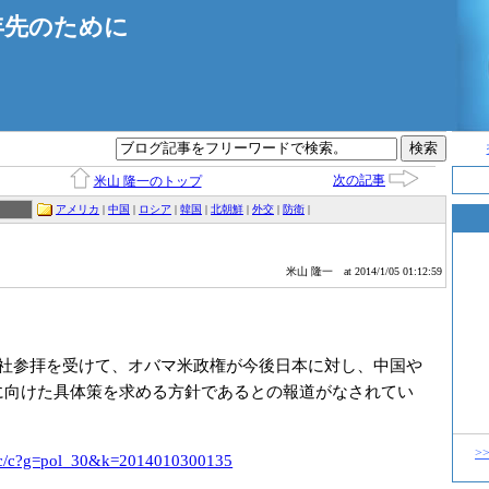
年先のために
次の記事
米山 隆一のトップ
アメリカ
|
中国
|
ロシア
|
韓国
|
北朝鮮
|
外交
|
防衛
|
米山 隆一
at 2014/1/05 01:12:59
社参拝を受けて、オバマ米政権が今後日本に対し、中国や
に向けた具体策を求める方針であるとの報道がなされてい
>
c/c?g=pol
_30&k=2014010300
135