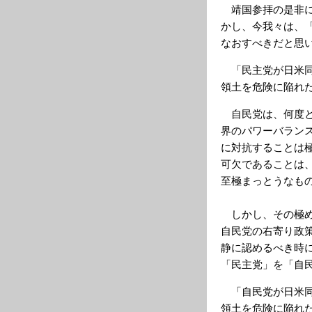
靖国参拝の是非に
かし、今我々は、
なおすべきだと思
「民主党が日米同
領土を危険に陥れ
自民党は、何度と
界のパワーバラン
に対抗することは
可欠であることは
至極まっとうなも
しかし、その極め
自民党の右寄り政
静に認めるべき時
「民主党」を「自
「自民党が日米同
領土を危険に陥れ