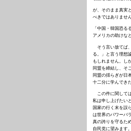
が、そのまま真実
べきではありませ
「中国・韓国恐る
アメリカの助けな
そう言い放てば、
る。」と言う理想
もしれません。し
同盟を締結し、そ
同盟の揺らぎが日
十二分に学んでき
この件に関しては
私は申し上げたい
国家の行く末を誤
は世界のパワーバ
真の誇りを守るた
自民党に望みます