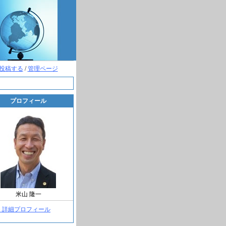
投稿する
/
管理ページ
プロフィール
米山 隆一
> 詳細プロフィール