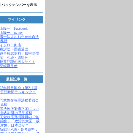
] バックナンバーを表示
マイリンク
米山隆一 Facebook
山隆一 twitter
弁護士法人おおたか総合法
事務所
セイジロー肉店
医療訴訟・医療過誤
交通事故慰謝料・損害賠償
遺産・相続・遺留分
法律専門職の求人サイト
病院転職ラボ
最新記事一覧
2023年通常国会（第211国
）質問時間ランキング２
！
不同意性交等罪法務委員会
弁原稿
入管法改正案修正案につい
の党内討議の意見原稿
自民党牧原秀樹議員の「無
で編集」「政治的意図…戒
求対象」は本当か？
維新戦記Vol6・参考資料：