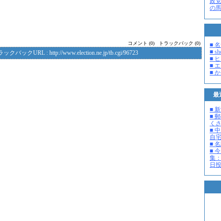
政
の
コメント (0)
トラックバック (0)
■ 
■ s
ラックバックURL :
http://www.election.ne.jp/tb.cgi/96723
■ 
■ 
■ 
最
■ 
■ 
く
■ 
自
■ 
■ 
集：
日投開