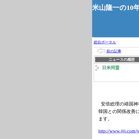
米山隆一の10
総合ポータル
前の記事
ニュースの感想
日米同盟
安倍総理の靖国神
韓国との関係改善
ます。
http://www.jiji
.com/j