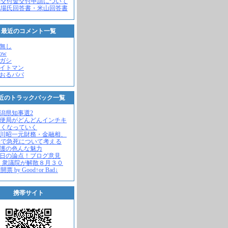
党交付金交付申請について
馬場氏回答書・米山回答書
最近のコメント一覧
名無し
how
ヒガシ
エイトマン
かおるパパ
近のトラックバック一覧
新潟県知事選2
郵便局がどんどんインチキ
さくなっていく
中川昭一元財務・金融相、
宅で急死について考える
名護の色んな魅力
今日の論点！ブログ意見
 衆議院が解散８月３０
票 by Good↑or Bad↓
携帯サイト