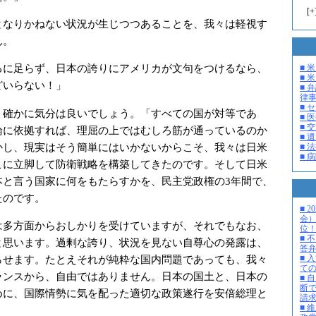
[
+
となりかねない状況が生じつつあることを、我々は軽視す
ん。
るに足らず、日本の誇りにアメリカが文句をつけるなら、
■ 
■ 米
どいらない！」
■ 
律
■ 
確かに気分は良いでしょう。「すべての国が対等であ
■ 
■ 
論に依拠すれば、理屈の上ではむしろ筋が通っているのか
■ 
かし、現実はそう簡単にはいかないからこそ、我々は日米
■ 
■ 
こに立脚して防衛戦略を構築してきたのです。そして日米
本と言う国家に何をもたらすかを、民主党政権の3年間で、
たのです。
■ 
会
多方面からおしかりを受けていますが、それでもなお、
位
■ 
と思います。過剰な誇り、状況を見ない自尊心の発露は、
答
らせます。たとえそれが純粋な国内問題であっても、我々
■ 
て
ランスから、自由ではありません。日本の国土と、日本の
■ 
断
めに、国際情勢に気を配った適切な政策遂行を安倍総理と
請
■ 
。