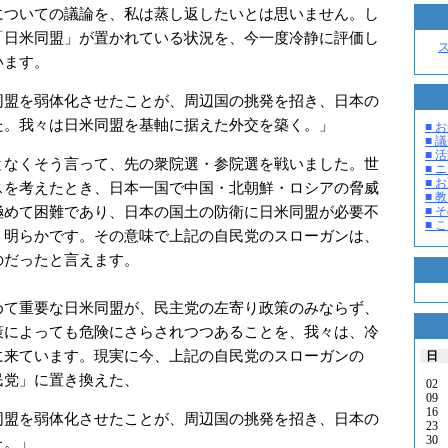
ついての議論を、私は蒸し返したいとは思いません。し
「日米同盟」が置かれている状況を、今一度冷静に評価し
います。
盟を弱体化させたことが、周辺国の挑発を招き、日本の
た。我々は日米同盟を基軸に据えた外交を築く。」
■ お
■ 議
■ 活
なくそう言って、先の衆院選・参院選を戦いました。世
■ 
■ 
スを考えたとき、日本一国で中国・北朝鮮・ロシアの脅威
■ 教
極めて困難であり、日本の国土の防衛に日米同盟が必要不
■ そ
■ 
、明らかです。その意味で上記の自民党のスローガンは、
のだったと言えます。
て重要な日米同盟が、民主党の左寄り政策のみならず、
策によっても危険にさらされつつあることを、我々は、冷
に来ています。現実に今、上記の自民党のスローガンの
日
民党」に置き換えた、
02
09
16
盟を弱体化させたことが、周辺国の挑発を招き、日本の
23
30
た。」