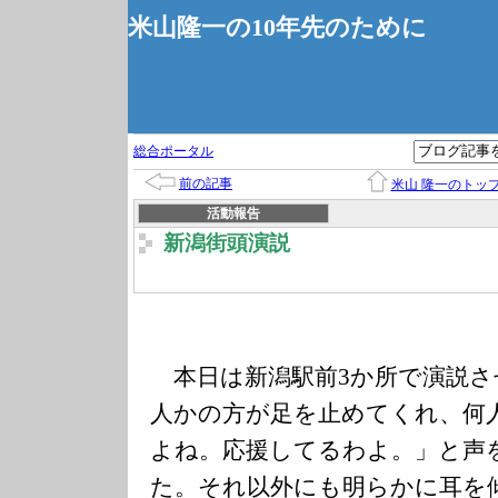
米山隆一の10年先のために
総合ポータル
前の記事
米山 隆一のトッ
活動報告
新潟街頭演説
本日は新潟駅前3か所で演説さ
人かの方が足を止めてくれ、何
よね。応援してるわよ。」と声
た。それ以外にも明らかに耳を