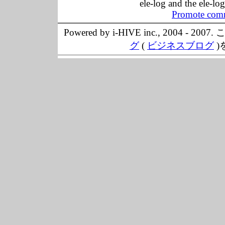
ele-log and the ele-lo
Promote comm
Powered by i-HIVE inc., 20
グ
(
ビジネスブログ
)