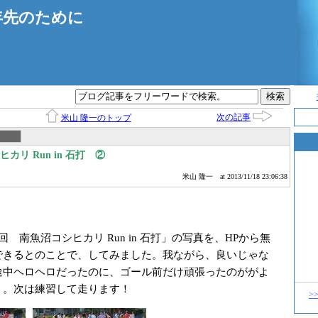
年先のために
次の記事
米山 隆一のトップ
カリ Run in 石打 ②
米山 隆一
at 2013/11/18 23:06:38
 南魚沼コシヒカリ Run in 石打」の写真を、HPから無
できるとのことで、
してみました。我ながら、良いじゃな
途中ヘロヘ
ロだったのに、ゴール前だけ頑張ったのががよ
）
。次は練習して走ります！
>