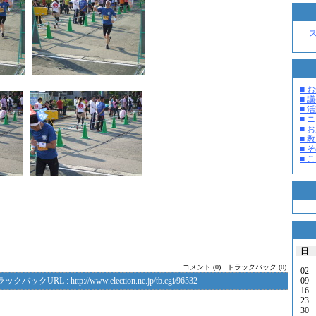
■ お
■ 議
■ 活
■ 
■ 
■ 教
■ そ
■ 
日
コメント (0)
トラックバック (0)
02
09
ラックバックURL :
http://www.election.ne.jp/tb.cgi/96532
16
23
30