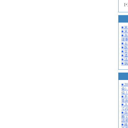
[
+
■ 
■ 米
■ 
律
■ 
■ 
■ 
■ 
■ 
■ 
■ 
会
位
■ 
答
■ 
て
■ 
断
請
■ 