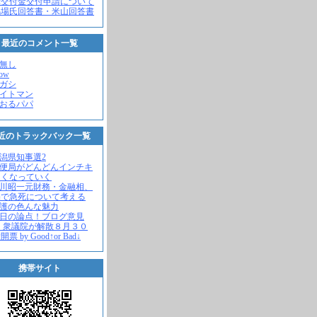
党交付金交付申請について
馬場氏回答書・米山回答書
最近のコメント一覧
名無し
how
ヒガシ
エイトマン
かおるパパ
近のトラックバック一覧
新潟県知事選2
郵便局がどんどんインチキ
さくなっていく
中川昭一元財務・金融相、
宅で急死について考える
名護の色んな魅力
今日の論点！ブログ意見
 衆議院が解散８月３０
票 by Good↑or Bad↓
携帯サイト