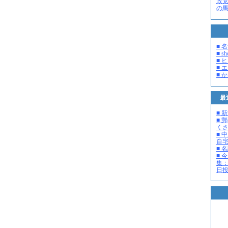
政
の
■ 
■ s
■ 
■ 
■ 
最
■ 
■ 
く
■ 
自
■ 
■ 
集：
日投開