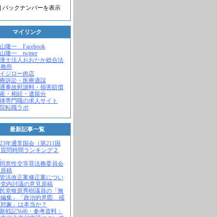
] バックナンバーを表示
マイリンク
米山隆一 Facebook
山隆一 twitter
弁護士法人おおたか総合法
事務所
セイジロー肉店
医療訴訟・医療過誤
交通事故慰謝料・損害賠償
遺産・相続・遺留分
法律専門職の求人サイト
病院転職ラボ
最新記事一覧
2023年通常国会（第211国
）質問時間ランキング２
！
不同意性交等罪法務委員会
弁原稿
入管法改正案修正案につい
の党内討議の意見原稿
自民党牧原秀樹議員の「無
で編集」「政治的意図…戒
求対象」は本当か？
維新戦記Vol6・参考資料：