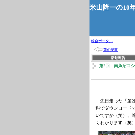
米山隆一の10
総合ポータル
前の記事
活動報告
第2回 南魚沼コシヒ
先日走った「第2回
料でダウンロード
いですか（笑）。
くわかります（笑