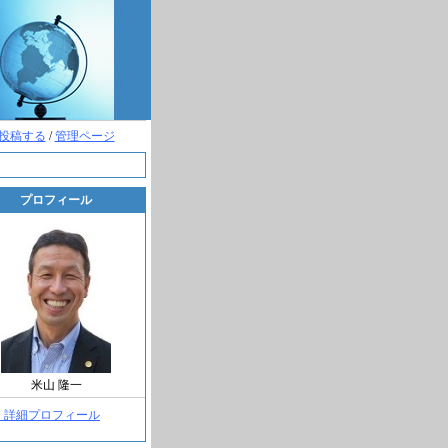
投稿する
/
管理ページ
プロフィール
米山 隆一
> 詳細プロフィール